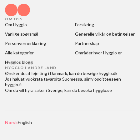
OM OSS
Om Hygglo
Forsikring
Vanlige spørsmål
Generelle vilkår og betingelser
Personvernerklæring
Partnerskap
Alle kategorier
Områder hvor Hygglo er
Hygglos blogg
HYGGLO I ANDRE LAND
Ønsker du at
leje ting i Danmark
, kan du besøge
hygglo.dk
Jos haluat
vuokrata tavaroita Suomessa
, siirry osoitteeseen
hygglo.fi
Om du vill
hyra saker i Sverige
, kan du besöka
hygglo.se
Norsk
English