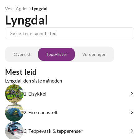
Vest-Agder
Lyngdal
Lyngdal
Oversikt
Topp-lister
Vurderinger
Mest leid
Lyngdal, den siste måneden
1. Elsykkel
2. Firemannstelt
3. Teppevask & tepperenser