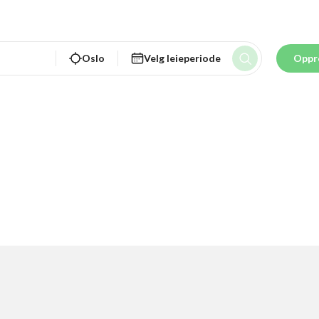
Oslo
Velg leieperiode
Oppr