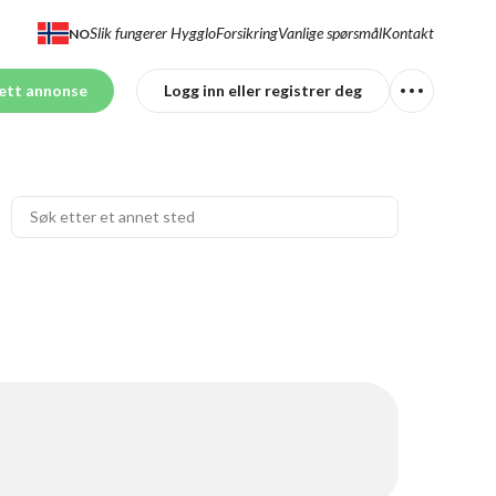
Slik fungerer Hygglo
Forsikring
Vanlige spørsmål
Kontakt
NO
ett annonse
Logg inn eller registrer deg