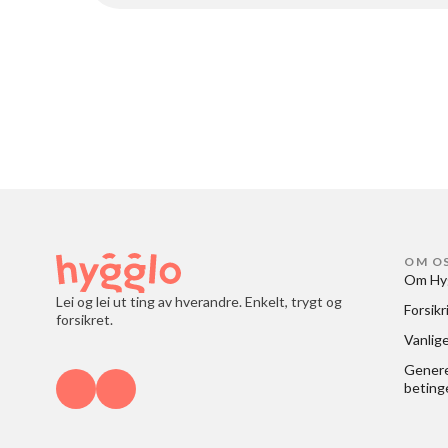
OM O
Om Hy
Lei og lei ut ting av hverandre. Enkelt, trygt og
Forsikr
forsikret.
Vanlig
Generel
beting