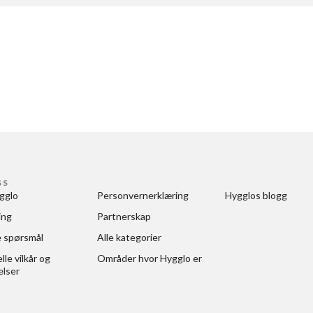
SS
gglo
Personvernerklæring
Hygglos blogg
ing
Partnerskap
e spørsmål
Alle kategorier
le vilkår og 
Områder hvor Hygglo er
elser