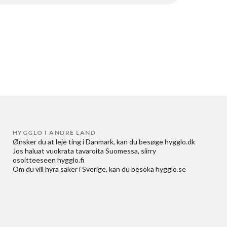
HYGGLO I ANDRE LAND
Ønsker du at
leje ting i Danmark
, kan du besøge
hygglo.dk
Jos haluat
vuokrata tavaroita Suomessa
, siirry
osoitteeseen
hygglo.fi
Om du vill
hyra saker i Sverige
, kan du besöka
hygglo.se