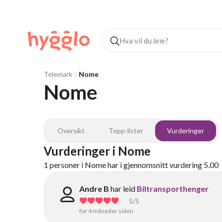
Telemark
Nome
Nome
Oversikt
Topp-lister
Vurderinger
Vurderinger
i
Nome
1
personer
i
Nome
har i gjennomsnitt vurdering
5.00
Andre B
har leid
Biltransporthenger
5
/5
for 4 måneder siden