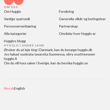
OM OSS
Om Hygglo
Forsikring
Vanlige spørsmål
Generelle vilkår og betingelser
Personvernerklæring
Partnerskap
Alle kategorier
Områder hvor Hygglo er
Hygglos blogg
HYGGLO I ANDRE LAND
Ønsker du at
leje ting i Danmark
, kan du besøge
hygglo.dk
Jos haluat
vuokrata tavaroita Suomessa
, siirry osoitteeseen
hygglo.fi
Om du vill
hyra saker i Sverige
, kan du besöka
hygglo.se
Norsk
English