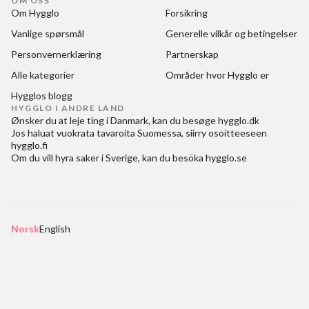
OM OSS
Om Hygglo
Forsikring
Vanlige spørsmål
Generelle vilkår og betingelser
Personvernerklæring
Partnerskap
Alle kategorier
Områder hvor Hygglo er
Hygglos blogg
HYGGLO I ANDRE LAND
Ønsker du at
leje ting i Danmark
, kan du besøge
hygglo.dk
Jos haluat
vuokrata tavaroita Suomessa
, siirry osoitteeseen
hygglo.fi
Om du vill
hyra saker i Sverige
, kan du besöka
hygglo.se
Norsk
English