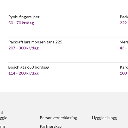
Ryobi fingersliper
Pack
50 - 70 kr/dag
229 
Packraft lars monsen tana 225
Mera
207 - 300 kr/dag
43 -
Bosch gts 653 bordsag
Kärc
VELDIG POPULÆR
114 - 200 kr/dag
100 
SS
gglo
Personvernerklæring
Hygglos blogg
ing
Partnerskap