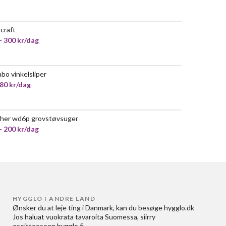
craft
- 300 kr/dag
bo vinkelsliper
 80 kr/dag
her wd6p grovstøvsuger
- 200 kr/dag
HYGGLO I ANDRE LAND
Ønsker du at
leje ting i Danmark
, kan du besøge
hygglo.dk
Jos haluat
vuokrata tavaroita Suomessa
, siirry
osoitteeseen
hygglo.fi