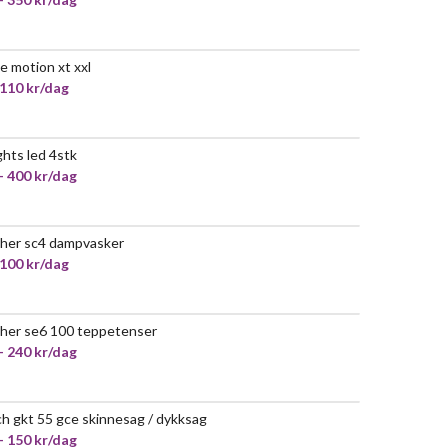
e motion xt xxl
POPULÆR
 110 kr/dag
ghts led 4stk
- 400 kr/dag
her sc4 dampvasker
VELDIG POPULÆR
 100 kr/dag
her se6 100 teppetenser
POPULÆR
- 240 kr/dag
h gkt 55 gce skinnesag / dykksag
VELDIG POPULÆR
- 150 kr/dag