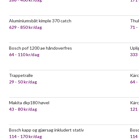
Aluminiumsbåt kimple 370 catch
Thul
629 - 850 kr/dag
71 -
Bosch pof 1200 ae håndoverfres
Upli
VELDIG POPULÆR
64 - 110 kr/dag
333 
Trappetralle
Kärc
VELDIG POPULÆR
29 - 50 kr/dag
64 -
Makita dkp180 høvel
Kärc
VELDIG POPULÆR
43 - 80 kr/dag
121 
Bosch kapp og gjærsag inkludert stativ
Bosc
VELDIG POPULÆR
114 - 170 kr/dag
114 