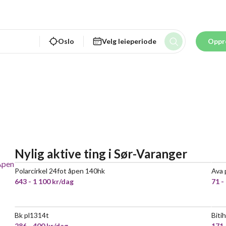
Oslo
Velg leieperiode
Oppr
Nylig aktive ting
i
Sør-Varanger
Åpen
Polarcirkel 24fot åpen 140hk
Ava 
643 - 1 100 kr/dag
71 -
Bk pl1314t
Biti
POPULÆR
286 - 400 kr/dag
171 