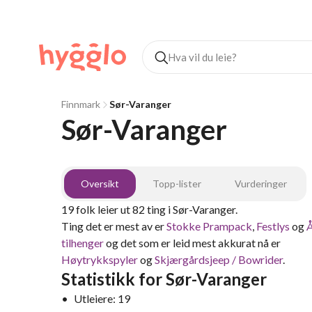
Finnmark
Sør-Varanger
Sør-Varanger
Oversikt
Topp-lister
Vurderinger
19
folk leier ut
82
ting
i
Sør-Varanger
.
Ting det er mest av er
Stokke Prampack
,
Festlys
og
tilhenger
og det som er leid mest akkurat nå er
Høytrykkspyler
og
Skjærgårdsjeep / Bowrider
.
Statistikk for
Sør-Varanger
•
Utleiere:
19