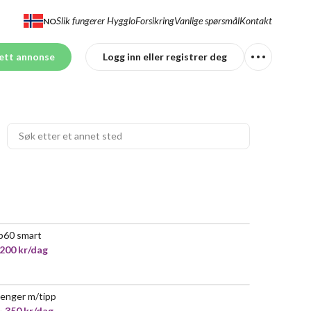
Slik fungerer Hygglo
Forsikring
Vanlige spørsmål
Kontakt
NO
ett annonse
Logg inn eller registrer deg
p60 smart
 200 kr/dag
henger m/tipp
POPULÆR
- 350 kr/dag