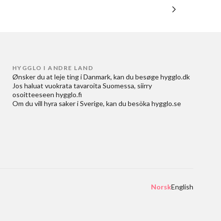
HYGGLO I ANDRE LAND
Ønsker du at
leje ting i Danmark
, kan du besøge
hygglo.dk
Jos haluat
vuokrata tavaroita Suomessa
, siirry
osoitteeseen
hygglo.fi
Om du vill
hyra saker i Sverige
, kan du besöka
hygglo.se
Norsk
English