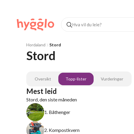
Hordaland
Stord
Stord
Oversikt
Topp-lister
Vurderinger
Mest leid
Stord, den siste måneden
1. Båthenger
2. Kompostkvern