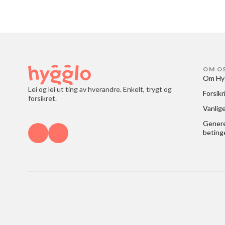
OM O
Om Hy
Lei og lei ut ting av hverandre. Enkelt, trygt og
Forsikr
forsikret.
Vanlig
Generel
beting