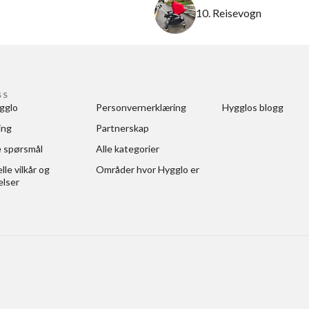
10. Reisevogn
SS
gglo
Personvernerklæring
Hygglos blogg
ing
Partnerskap
e spørsmål
Alle kategorier
le vilkår og 
Områder hvor Hygglo er
elser