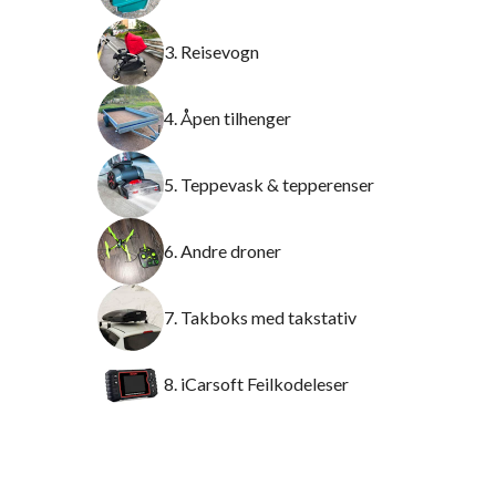
3. Reisevogn
4. Åpen tilhenger
5. Teppevask & tepperenser
6. Andre droner
7. Takboks med takstativ
8. iCarsoft Feilkodeleser