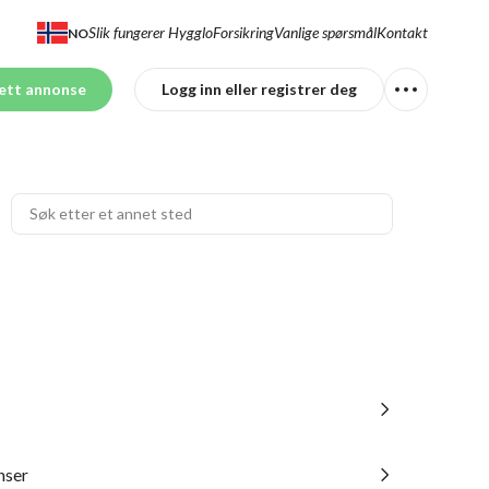
Slik fungerer Hygglo
Forsikring
Vanlige spørsmål
Kontakt
NO
ett annonse
Logg inn eller registrer deg
nser