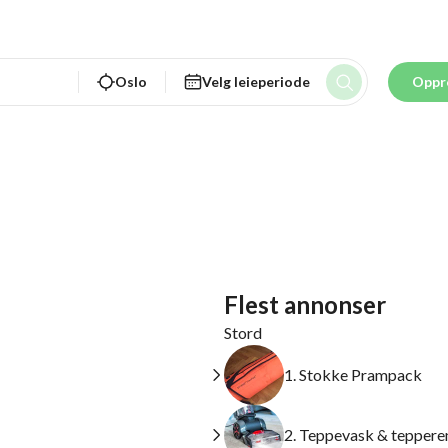
Oslo
Velg leieperiode
Oppr
Flest annonser
Stord
1. Stokke Prampack
2. Teppevask & teppere