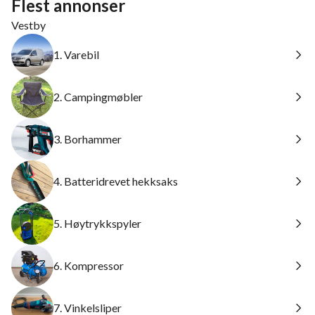
Flest annonser
Vestby
1. Varebil
2. Campingmøbler
3. Borhammer
4. Batteridrevet hekksaks
5. Høytrykkspyler
6. Kompressor
7. Vinkelsliper