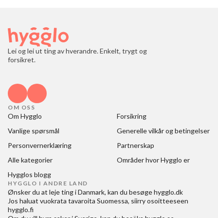
Lei og lei ut ting av hverandre. Enkelt, trygt og
forsikret.
OM OSS
Om Hygglo
Forsikring
Vanlige spørsmål
Generelle vilkår og betingelser
Personvernerklæring
Partnerskap
Alle kategorier
Områder hvor Hygglo er
Hygglos blogg
HYGGLO I ANDRE LAND
Ønsker du at
leje ting i Danmark
, kan du besøge
hygglo.dk
Jos haluat
vuokrata tavaroita Suomessa
, siirry osoitteeseen
hygglo.fi