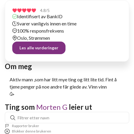
4.8
/5
Identifisert av BankID
Svarer vanligvis innen en time
100% responsfrekvens
Oslo, Strømmen
Les alle vurderinger
Om meg
Aktiv mann ,som har litt mye ting og litt lite tid. Fint å
tjene penger på noe andre får glede av. Vinn vinn
🥳
Ting som 
Morten G
 leier ut
Rapporter bruker
Blokker denne brukeren