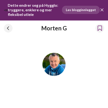
Dette endrer seg på Hygglo: 
📣
tryggere, enklere og mer 
Les blogginnlegget
fleksibel utleie
Morten G
Morten G
Har leid ut ting siden 2024