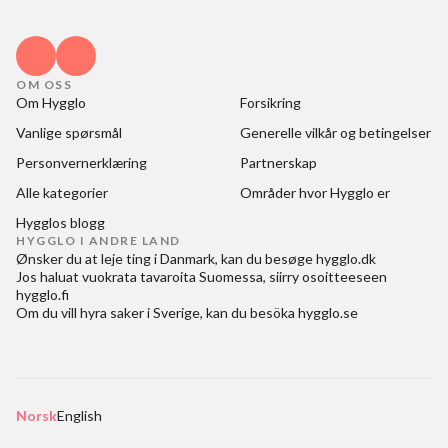
OM OSS
Om Hygglo
Forsikring
Vanlige spørsmål
Generelle vilkår og betingelser
Personvernerklæring
Partnerskap
Alle kategorier
Områder hvor Hygglo er
Hygglos blogg
HYGGLO I ANDRE LAND
Ønsker du at
leje ting i Danmark
, kan du besøge
hygglo.dk
Jos haluat
vuokrata tavaroita Suomessa
, siirry osoitteeseen
hygglo.fi
Om du vill
hyra saker i Sverige
, kan du besöka
hygglo.se
Norsk
English