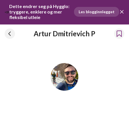
Dette endrer seg på Hygglo: 
📣
tryggere, enklere og mer 
Les blogginnlegget
fleksibel utleie
Artur Dmitrievich P
Artur Dmitrievich P
Har leid ut ting siden 2021