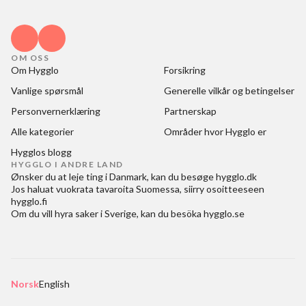
OM OSS
Om Hygglo
Forsikring
Vanlige spørsmål
Generelle vilkår og betingelser
Personvernerklæring
Partnerskap
Alle kategorier
Områder hvor Hygglo er
Hygglos blogg
HYGGLO I ANDRE LAND
Ønsker du at
leje ting i Danmark
, kan du besøge
hygglo.dk
Jos haluat
vuokrata tavaroita Suomessa
, siirry osoitteeseen
hygglo.fi
Om du vill
hyra saker i Sverige
, kan du besöka
hygglo.se
Norsk
English