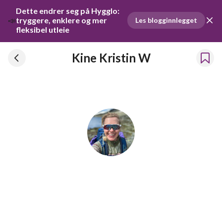
Dette endrer seg på Hygglo: 
📣
tryggere, enklere og mer 
Les blogginnlegget
fleksibel utleie
Kine Kristin W
Kine Kristin W
Har leid ut ting siden 2026