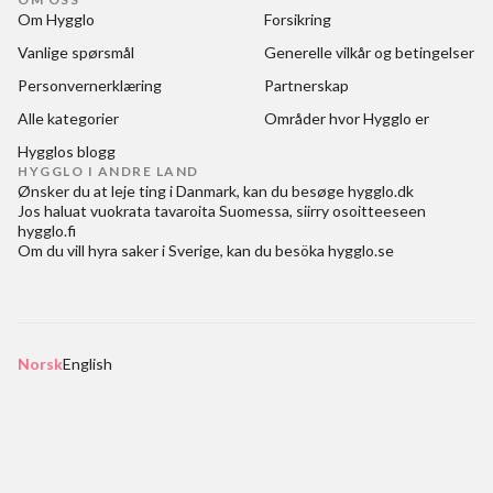
Om Hygglo
Forsikring
Vanlige spørsmål
Generelle vilkår og betingelser
Personvernerklæring
Partnerskap
Alle kategorier
Områder hvor Hygglo er
Hygglos blogg
HYGGLO I ANDRE LAND
Ønsker du at
leje ting i Danmark
, kan du besøge
hygglo.dk
Jos haluat
vuokrata tavaroita Suomessa
, siirry osoitteeseen
hygglo.fi
Om du vill
hyra saker i Sverige
, kan du besöka
hygglo.se
Norsk
English