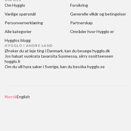
Om Hygglo
Forsikring
Vanlige spørsmål
Generelle vilkår og betingelser
Personvernerklæring
Partnerskap
Alle kategorier
Områder hvor Hygglo er
Hygglos blogg
HYGGLO I ANDRE LAND
Ønsker du at
leje ting i Danmark
, kan du besøge
hygglo.dk
Jos haluat
vuokrata tavaroita Suomessa
, siirry osoitteeseen
hygglo.fi
Om du vill
hyra saker i Sverige
, kan du besöka
hygglo.se
Norsk
English