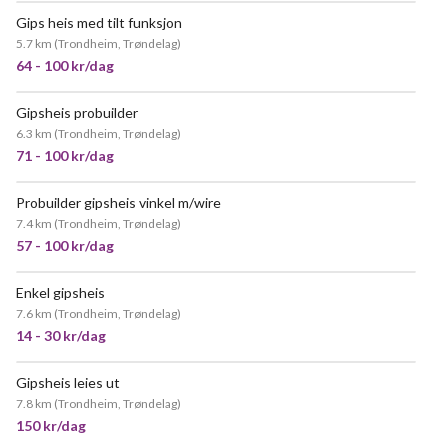
Gips heis med tilt funksjon
VELDIG POPULÆR
5.7 km
(
Trondheim, Trøndelag
)
64 - 100 kr/dag
Gipsheis probuilder
POPULÆR
6.3 km
(
Trondheim, Trøndelag
)
71 - 100 kr/dag
Probuilder gipsheis vinkel m/wire
7.4 km
(
Trondheim, Trøndelag
)
57 - 100 kr/dag
Enkel gipsheis
7.6 km
(
Trondheim, Trøndelag
)
14 - 30 kr/dag
Gipsheis leies ut
7.8 km
(
Trondheim, Trøndelag
)
150 kr/dag