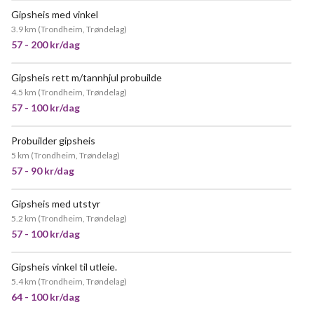
Gipsheis med vinkel
VELDIG POPULÆR
3.9 km
(
Trondheim, Trøndelag
)
57 - 200 kr/dag
Gipsheis rett m/tannhjul probuilde
POPULÆR
4.5 km
(
Trondheim, Trøndelag
)
57 - 100 kr/dag
Probuilder gipsheis
VELDIG POPULÆR
5 km
(
Trondheim, Trøndelag
)
57 - 90 kr/dag
Gipsheis med utstyr
VELDIG POPULÆR
5.2 km
(
Trondheim, Trøndelag
)
57 - 100 kr/dag
Gipsheis vinkel til utleie.
POPULÆR
5.4 km
(
Trondheim, Trøndelag
)
64 - 100 kr/dag