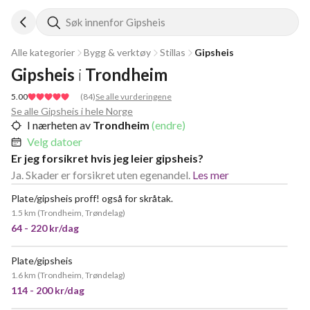
Søk innenfor Gipsheis
Alle kategorier
Bygg & verktøy
Stillas
Gipsheis
Gipsheis
i
Trondheim
5.00
(
84
)
Se alle vurderingene
Se alle Gipsheis i hele Norge
I nærheten av
Trondheim
(endre)
Velg datoer
Er jeg forsikret hvis jeg leier gipsheis?
Ja. Skader er forsikret uten egenandel.
Les mer
Plate/gipsheis proff! også for skråtak.
VELDIG POPULÆR
1.5 km
(
Trondheim, Trøndelag
)
64 - 220 kr/dag
Plate/gipsheis
VELDIG POPULÆR
1.6 km
(
Trondheim, Trøndelag
)
114 - 200 kr/dag