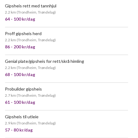
Gipsheis rett med tannhjul
VELDIG POPULÆR
2.2 km
(
Trondheim, Trøndelag
)
64 - 100 kr/dag
Proff gipsheis herd
2.2 km
(
Trondheim, Trøndelag
)
86 - 200 kr/dag
Genial plate/gipsheis for rett/skrå himling
VELDIG POPULÆR
2.2 km
(
Trondheim, Trøndelag
)
68 - 100 kr/dag
Probuilder gipsheis
2.7 km
(
Trondheim, Trøndelag
)
61 - 100 kr/dag
Gipsheis til utleie
VELDIG POPULÆR
2.9 km
(
Trondheim, Trøndelag
)
57 - 80 kr/dag