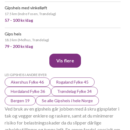
Gipsheis med vinkelløft
17.5 km
(
Indre Fosen, Trøndelag
)
57 - 100 kr/dag
Gips heis
POPULÆR
18.3 km
(
Melhus, Trøndelag
)
79 - 200 kr/dag
Vis flere
LEI GIPSHEIS I ANDRE BYER
Akershus Fylke 46
Rogaland Fylke 45
Hordaland Fylke 36
Trøndelag Fylke 34
Bergen 19
Se alle Gipsheis i hele Norge
Ved bruk av en gipsheis går jobben med å skru gipsplater i
tak og vegger enklere og raskere, samt at du minimerer
risiko for belastningsskader da du slipper dårlige
arbeidsstillinger og tunge løft. En annen fordel, spesielt om