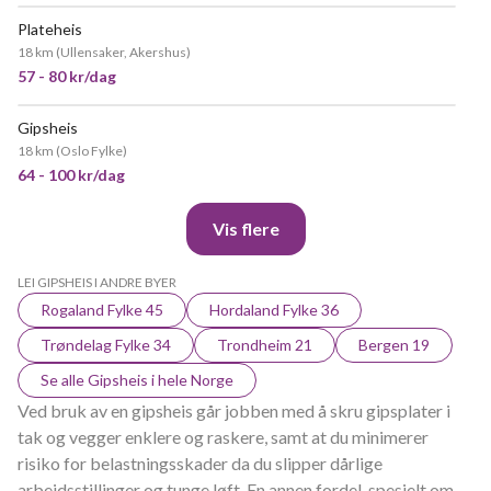
Plateheis
VELDIG POPULÆR
18 km
(
Ullensaker, Akershus
)
57 - 80 kr/dag
Gipsheis
VELDIG POPULÆR
18 km
(
Oslo Fylke
)
64 - 100 kr/dag
Vis flere
LEI GIPSHEIS I ANDRE BYER
Rogaland Fylke 45
Hordaland Fylke 36
Trøndelag Fylke 34
Trondheim 21
Bergen 19
Se alle Gipsheis i hele Norge
Ved bruk av en gipsheis går jobben med å skru gipsplater i
tak og vegger enklere og raskere, samt at du minimerer
risiko for belastningsskader da du slipper dårlige
arbeidsstillinger og tunge løft. En annen fordel, spesielt om