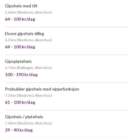
Gipsheis med tilt
POPULÆR
5.6 km
(
Skedsmo, Akershus
)
64 - 100 kr/dag
Dovre gipsheis 68kg
POPULÆR
6.3 km
(
Skedsmo, Akershus
)
64 - 100 kr/dag
Gipsplateheis
VELDIG POPULÆR
6.7 km
(
Rælingen, Akershus
)
100 - 190 kr/dag
Probuilder gipsheis med vippefunksjon
7.3 km
(
Skedsmo, Akershus
)
61 - 100 kr/dag
Gipsheis / plateheis
POPULÆR
7.4 km
(
Skedsmo, Akershus
)
29 - 40 kr/dag