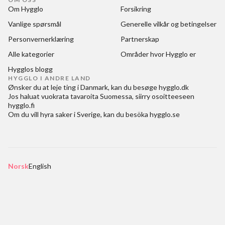
Om Hygglo
Forsikring
Vanlige spørsmål
Generelle vilkår og betingelser
Personvernerklæring
Partnerskap
Alle kategorier
Områder hvor Hygglo er
Hygglos blogg
HYGGLO I ANDRE LAND
Ønsker du at
leje ting i Danmark
, kan du besøge
hygglo.dk
Jos haluat
vuokrata tavaroita Suomessa
, siirry osoitteeseen
hygglo.fi
Om du vill
hyra saker i Sverige
, kan du besöka
hygglo.se
Norsk
English