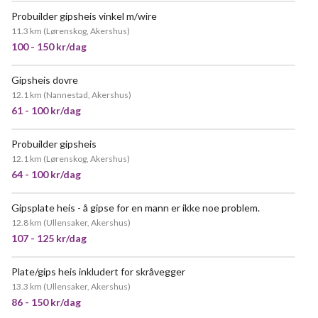
Probuilder gipsheis vinkel m/wire
POPULÆR
11.3 km
(
Lørenskog, Akershus
)
100 - 150 kr/dag
Gipsheis dovre
12.1 km
(
Nannestad, Akershus
)
61 - 100 kr/dag
Probuilder gipsheis
POPULÆR
12.1 km
(
Lørenskog, Akershus
)
64 - 100 kr/dag
Gipsplate heis - å gipse for en mann er ikke noe problem.
12.8 km
(
Ullensaker, Akershus
)
107 - 125 kr/dag
Plate/gips heis inkludert for skråvegger
13.3 km
(
Ullensaker, Akershus
)
86 - 150 kr/dag