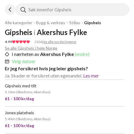
Søk innenfor Gipsheis
Alle kategorier
Bygg & verktøy
Stillas
Gipsheis
Gipsheis
i
Akershus Fylke
4.99
(
126
)
Se alle vurderingene
Se alle Gipsheis i hele Norge
I nærheten av
Akershus Fylke
(endre)
Velg datoer
Er jeg forsikret hvis jeg leier gipsheis?
Ja. Skader er forsikret uten egenandel.
Les mer
Gipsheis med tilt
POPULÆR
5.1 km
(
Skedsmo, Akershus
)
61 - 100 kr/dag
Jonex plateheis
5.4 km
(
Skedsmo, Akershus
)
61 - 100 kr/dag