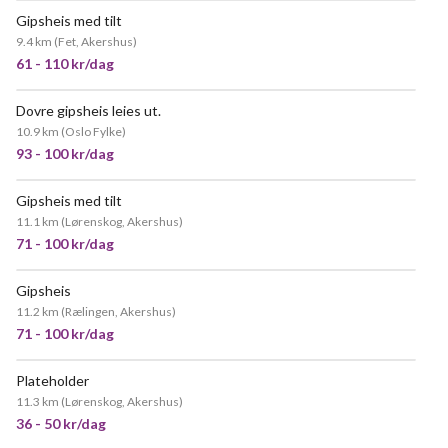
Gipsheis med tilt
9.4 km
(
Fet, Akershus
)
61 - 110 kr/dag
Dovre gipsheis leies ut.
POPULÆR
10.9 km
(
Oslo Fylke
)
93 - 100 kr/dag
Gipsheis med tilt
POPULÆR
11.1 km
(
Lørenskog, Akershus
)
71 - 100 kr/dag
Gipsheis
POPULÆR
11.2 km
(
Rælingen, Akershus
)
71 - 100 kr/dag
Plateholder
11.3 km
(
Lørenskog, Akershus
)
36 - 50 kr/dag