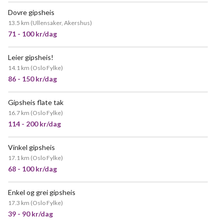
Dovre gipsheis
POPULÆR
13.5 km
(
Ullensaker, Akershus
)
71 - 100 kr/dag
Leier gipsheis!
14.1 km
(
Oslo Fylke
)
86 - 150 kr/dag
Gipsheis flate tak
16.7 km
(
Oslo Fylke
)
114 - 200 kr/dag
Vinkel gipsheis
VELDIG POPULÆR
17.1 km
(
Oslo Fylke
)
68 - 100 kr/dag
Enkel og grei gipsheis
POPULÆR
17.3 km
(
Oslo Fylke
)
39 - 90 kr/dag