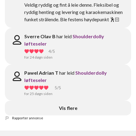
Veldig ryddig og fint å leie denne. Fleksibel og
ryddig henting og levering og karaokemaskinen
funket strålende. Ble festens høydepunkt 🕺🏻
Sverre Olav B
har leid
Shoulderdolly
løfteseler
4
/5
for 24 døgn siden
Pawel Adrian T
har leid
Shoulderdolly
løfteseler
5
/5
for 25 døgn siden
Vis flere
Rapporter annonse