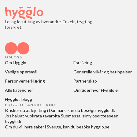
Lei og lei ut ting av hverandre. Enkelt, trygt og
forsikret.
OM OSS
Om Hygglo
Forsikring
Vanlige spørsmål
Generelle vilkår og betingelser
Personvernerklæring
Partnerskap
Alle kategorier
Områder hvor Hygglo er
Hygglos blogg
HYGGLO I ANDRE LAND
Ønsker du at
leje ting i Danmark
, kan du besøge
hygglo.dk
Jos haluat
vuokrata tavaroita Suomessa
, siirry osoitteeseen
hygglo.fi
Om du vill
hyra saker i Sverige
, kan du besöka
hygglo.se