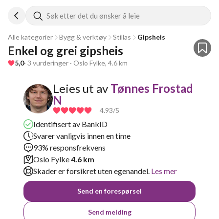
Søk etter det du ønsker å leie
Alle kategorier
Bygg & verktøy
Stillas
Gipsheis
Enkel og grei gipsheis
5,0
· 3 vurderinger · Oslo Fylke, 4.6 km
Leies ut av
Tønnes Frostad
N
4.93
/5
Identifisert av BankID
Svarer vanligvis innen en time
93% responsfrekvens
Oslo Fylke
4.6 km
Skader er forsikret uten egenandel.
Les mer
Send en forespørsel
Send melding