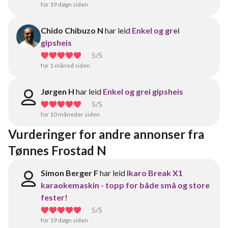
for 19 døgn siden
Chido Chibuzo N
har leid
Enkel og grei
gipsheis
5
/5
for 1 måned siden
Jørgen H
har leid
Enkel og grei gipsheis
5
/5
for 10 måneder siden
Vurderinger for andre annonser fra 
Tønnes Frostad N
Simon Berger F
har leid
Ikaro Break X1
karaokemaskin - topp for både små og store
fester!
5
/5
for 19 døgn siden