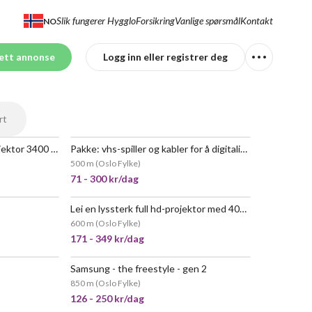
Slik fungerer Hygglo
Forsikring
Vanlige spørsmål
Kontakt
NO
ett annonse
Logg inn eller registrer deg
rt
Epson tw710 full-hd lcd projektor 3400 lumen
Pakke: vhs-spiller og kabler for å digitalisere video
 POPULÆR
500 m
(
Oslo Fylke
)
71 - 300 kr/dag
Lei en lyssterk full hd-projektor med 4000 lumen
POPULÆR
POPULÆR
600 m
(
Oslo Fylke
)
171 - 349 kr/dag
Samsung - the freestyle - gen 2
850 m
(
Oslo Fylke
)
126 - 250 kr/dag