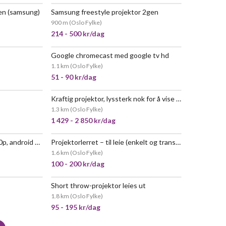
gen (samsung)
Samsung freestyle projektor 2gen
 POPULÆR
VELDIG POPULÆR
900 m
(
Oslo Fylke
)
214 - 500 kr/dag
Google chromecast med google tv hd
1.1 km
(
Oslo Fylke
)
51 - 90 kr/dag
Kraftig projektor, lyssterk nok for å vise i dagslys (5700 lumens) - xgimi horizon 20 max
 POPULÆR
1.3 km
(
Oslo Fylke
)
1 429 - 2 850 kr/dag
Ha110 full hd projektor 1080p, android 11 & 1000 ansi
Projektorlerret – til leie (enkelt og transportabelt
1.6 km
(
Oslo Fylke
)
100 - 200 kr/dag
Short throw-projektor leies ut
POPULÆR
VELDIG POPULÆR
1.8 km
(
Oslo Fylke
)
95 - 195 kr/dag