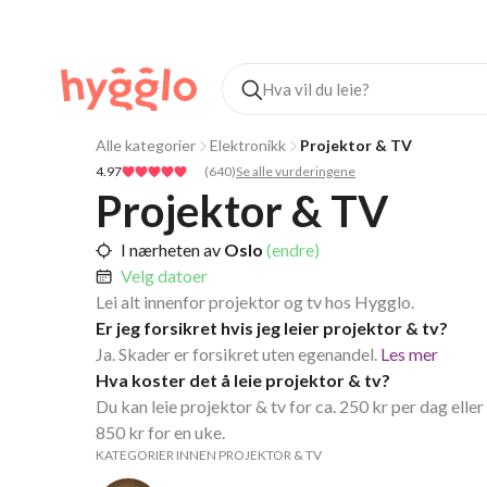
Alle kategorier
Elektronikk
Projektor & TV
4.97
(
640
)
Se alle vurderingene
Projektor & TV
I nærheten av
Oslo
(endre)
Velg datoer
Lei alt innenfor projektor og tv hos Hygglo.
Er jeg forsikret hvis jeg leier projektor & tv?
Ja. Skader er forsikret uten egenandel.
Les mer
Hva koster det å leie projektor & tv?
Du kan leie projektor & tv for ca. 250 kr per dag eller
850 kr for en uke.
KATEGORIER INNEN PROJEKTOR & TV