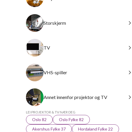
Storskjerm
TV
VHS-spiller
Annet innenfor projektor og TV
LEI PROJEKTOR & TV NÆR DEG
Oslo 82
Oslo Fylke 82
Akershus Fylke 37
Hordaland Fylke 22