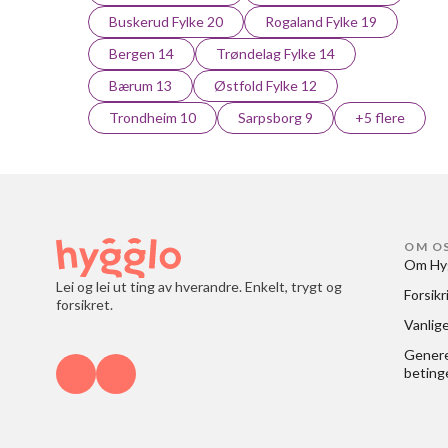
Buskerud Fylke 20
Rogaland Fylke 19
Bergen 14
Trøndelag Fylke 14
Bærum 13
Østfold Fylke 12
Trondheim 10
Sarpsborg 9
+5 flere
OM O
Om Hy
Lei og lei ut ting av hverandre. Enkelt, trygt og
Forsikr
forsikret.
Vanlig
Generel
beting