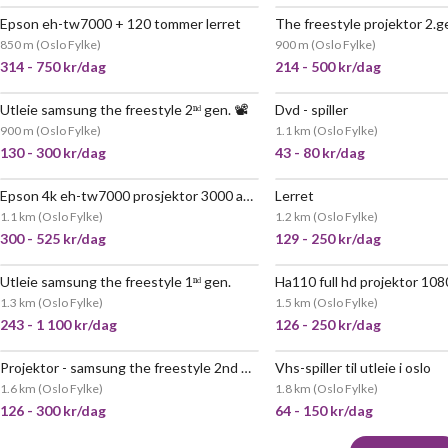
Epson eh-tw7000 + 120 tommer lerret
The freestyle projektor 2.
POPULÆR
VELDIG
850 m
(
Oslo Fylke
)
900 m
(
Oslo Fylke
)
314 - 750 kr/dag
214 - 500 kr/dag
Utleie samsung the freestyle 2ⁿᵈ gen. 📽️
Dvd - spiller
VELDIG POPULÆR
900 m
(
Oslo Fylke
)
1.1 km
(
Oslo Fylke
)
130 - 300 kr/dag
43 - 80 kr/dag
Epson 4k eh-tw7000 prosjektor 3000 ansi-lumen
Lerret
VELDIG POPULÆR
VELDIG
1.1 km
(
Oslo Fylke
)
1.2 km
(
Oslo Fylke
)
300 - 525 kr/dag
129 - 250 kr/dag
Utleie samsung the freestyle 1ⁿᵈ gen.
1.3 km
(
Oslo Fylke
)
1.5 km
(
Oslo Fylke
)
243 - 1 100 kr/dag
126 - 250 kr/dag
Projektor - samsung the freestyle 2nd gen + lerret + bærbart batteri
Vhs-spiller til utleie i oslo
POPULÆR
1.6 km
(
Oslo Fylke
)
1.8 km
(
Oslo Fylke
)
126 - 300 kr/dag
64 - 150 kr/dag