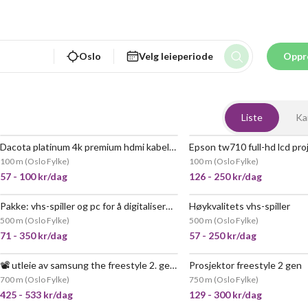
Oslo
Velg leieperiode
Oppr
Liste
Ka
Dacota platinum 4k premium hdmi kabel 10m
POPULÆR
VELDIG
100 m
(
Oslo Fylke
)
100 m
(
Oslo Fylke
)
57 - 100 kr/dag
126 - 250 kr/dag
Pakke: vhs-spiller og pc for å digitalisere video
Høykvalitets vhs-spiller
POPULÆR
500 m
(
Oslo Fylke
)
500 m
(
Oslo Fylke
)
71 - 350 kr/dag
57 - 250 kr/dag
📽️ utleie av samsung the freestyle 2. gen. 📽️
Prosjektor freestyle 2 gen
700 m
(
Oslo Fylke
)
750 m
(
Oslo Fylke
)
425 - 533 kr/dag
129 - 300 kr/dag