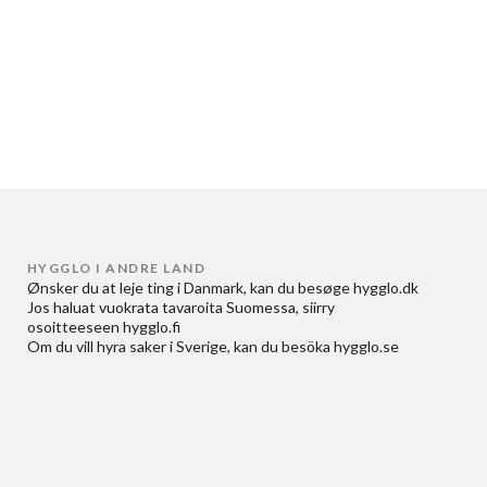
HYGGLO I ANDRE LAND
Ønsker du at
leje ting i Danmark
, kan du besøge
hygglo.dk
Jos haluat
vuokrata tavaroita Suomessa
, siirry
osoitteeseen
hygglo.fi
Om du vill
hyra saker i Sverige
, kan du besöka
hygglo.se