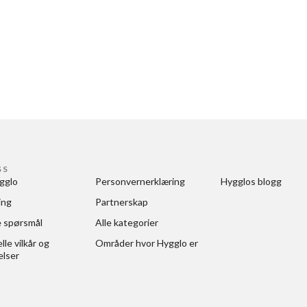
SS
gglo
Personvernerklæring
Hygglos blogg
ing
Partnerskap
e spørsmål
Alle kategorier
le vilkår og 
Områder hvor Hygglo er
elser