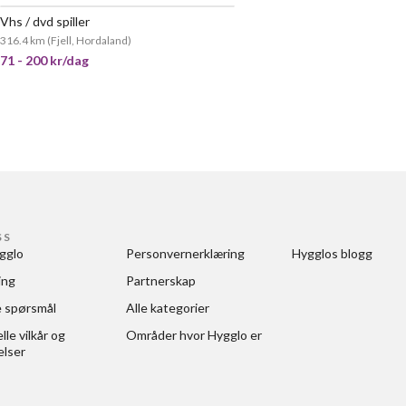
Vhs / dvd spiller
316.4 km
(
Fjell, Hordaland
)
71 - 200 kr/dag
SS
gglo
Personvernerklæring
Hygglos blogg
ing
Partnerskap
e spørsmål
Alle kategorier
le vilkår og 
Områder hvor Hygglo er
elser