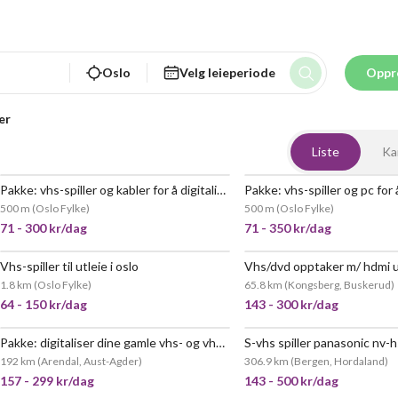
Oslo
Velg leieperiode
Oppr
er
Liste
Ka
Pakke: vhs-spiller og kabler for å digitalisere video
500 m
(
Oslo Fylke
)
500 m
(
Oslo Fylke
)
71 - 300 kr/dag
71 - 350 kr/dag
Vhs-spiller til utleie i oslo
Vhs/dvd opptaker m/ hdmi 
POPULÆR
1.8 km
(
Oslo Fylke
)
65.8 km
(
Kongsberg, Buskerud
)
64 - 150 kr/dag
143 - 300 kr/dag
Pakke: digitaliser dine gamle vhs- og vhs-c-minner hjemme!
S-vhs spiller panasonic nv-
192 km
(
Arendal, Aust-Agder
)
306.9 km
(
Bergen, Hordaland
)
157 - 299 kr/dag
143 - 500 kr/dag