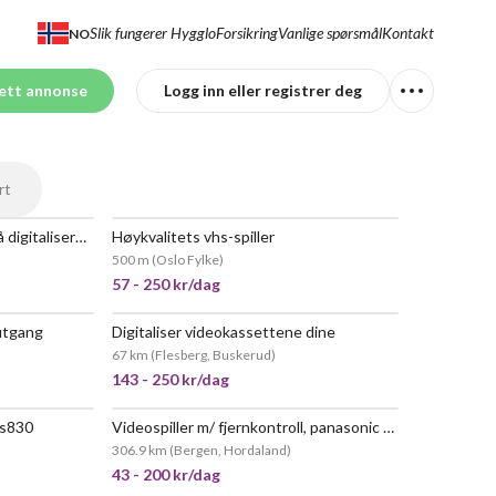
Slik fungerer Hygglo
Forsikring
Vanlige spørsmål
Kontakt
NO
ett annonse
Logg inn eller registrer deg
rt
Pakke: vhs-spiller og pc for å digitalisere video
Høykvalitets vhs-spiller
POPULÆR
POPULÆR
500 m
(
Oslo Fylke
)
57 - 250 kr/dag
utgang
Digitaliser videokassettene dine
67 km
(
Flesberg, Buskerud
)
143 - 250 kr/dag
hs830
Videospiller m/ fjernkontroll, panasonic nv-sd22
NYTT!
306.9 km
(
Bergen, Hordaland
)
43 - 200 kr/dag