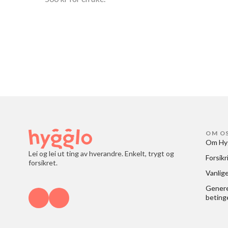
OM O
Om Hy
Lei og lei ut ting av hverandre. Enkelt, trygt og
Forsikr
forsikret.
Vanlig
Generel
beting