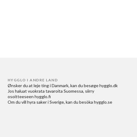
HYGGLO I ANDRE LAND
Ønsker du at
leje ting i Danmark
, kan du besøge
hygglo.dk
Jos haluat
vuokrata tavaroita Suomessa
, siirry
osoitteeseen
hygglo.fi
Om du vill
hyra saker i Sverige
, kan du besöka
hygglo.se