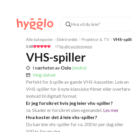
Alle kategorier
Elektronikk
Projektor & TV
VHS-spill
5.00
(
7
)
Se alle vurderingene
VHS-spiller
I nærheten av
Oslo
(endre)
Velg datoer
Perfekt for å spille av gamle VHS-kassetter. Leie en
VHS-spiller for å nyte klassiske filmer eller overføre
innhold til digitalt format.
Er jeg forsikret hvis jeg leier vhs-spiller?
Ja. Skader er forsikret uten egenandel.
Les mer
Hva koster det å leie vhs-spiller?
Du kan leie vhs-spiller for ca. 200 kr per dag eller
500 kr for en uke.