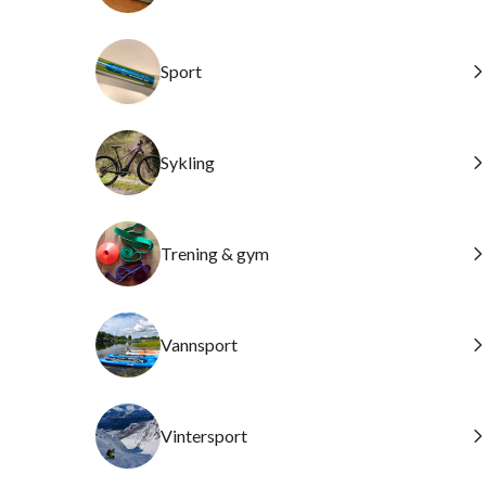
Sport
Sykling
Trening & gym
Vannsport
Vintersport