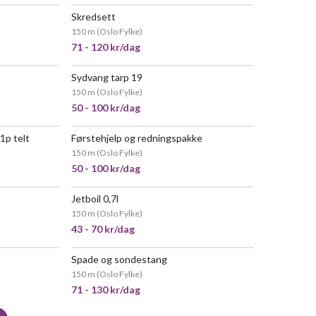
Skredsett
150 m
(
Oslo Fylke
)
71 - 120 kr/dag
Sydvang tarp 19
150 m
(
Oslo Fylke
)
50 - 100 kr/dag
1p telt
Førstehjelp og redningspakke
150 m
(
Oslo Fylke
)
50 - 100 kr/dag
Jetboil 0,7l
150 m
(
Oslo Fylke
)
43 - 70 kr/dag
Spade og sondestang
150 m
(
Oslo Fylke
)
71 - 130 kr/dag