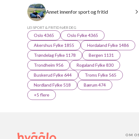
Annet innenfor sport og fritid
LEI SPORT & FRITID NÆR DEG
Oslo 4365
Oslo Fylke 4365
Akershus Fylke 1855
Hordaland Fylke 1486
Trøndelag Fylke 1178
Bergen 1131
Trondheim 956
Rogaland Fylke 830
Buskerud Fylke 644
Troms Fylke 565
Nordland Fylke 518
Bærum 474
+5 flere
OM O