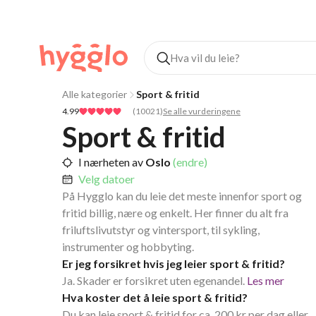
Alle kategorier
Sport & fritid
4.99
(
10021
)
Se alle vurderingene
Sport & fritid
I nærheten av
Oslo
(endre)
Velg datoer
På Hygglo kan du leie det meste innenfor sport og
fritid billig, nære og enkelt. Her finner du alt fra
friluftslivutstyr og vintersport, til sykling,
instrumenter og hobbyting.
Er jeg forsikret hvis jeg leier sport & fritid?
Ja. Skader er forsikret uten egenandel.
Les mer
Hva koster det å leie sport & fritid?
Du kan leie sport & fritid for ca. 200 kr per dag eller