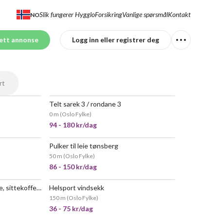
Slik fungerer Hygglo
Forsikring
Vanlige spørsmål
Kontakt
NO
ett annonse
Logg inn eller registrer deg
rt
Telt sarek 3 / rondane 3
0 m
(
Oslo Fylke
)
94 - 180 kr/dag
Pulker til leie tønsberg
50 m
(
Oslo Fylke
)
86 - 150 kr/dag
Stokke jetkids bedbox til leie, sittekoffert og seng for barn
Helsport vindsekk
150 m
(
Oslo Fylke
)
36 - 75 kr/dag