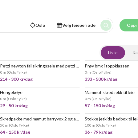
Oslo
Velg leieperiode
Oppr
Liste
Ka
Petzl newton fallsikringssele med petzl grillon 3m
Prøv bmx i toppklassen
0 m
(
Oslo Fylke
)
0 m
(
Oslo Fylke
)
214 - 300 kr/dag
333 - 500 kr/dag
Hengekøye
Mammut skredsekk til leie
0 m
(
Oslo Fylke
)
0 m
(
Oslo Fylke
)
29 - 50 kr/dag
57 - 150 kr/dag
Skredpakke med mamut barryvox 2 og alugator spade
50 m
(
Oslo Fylke
)
100 m
(
Oslo Fylke
)
64 - 150 kr/dag
36 - 79 kr/dag