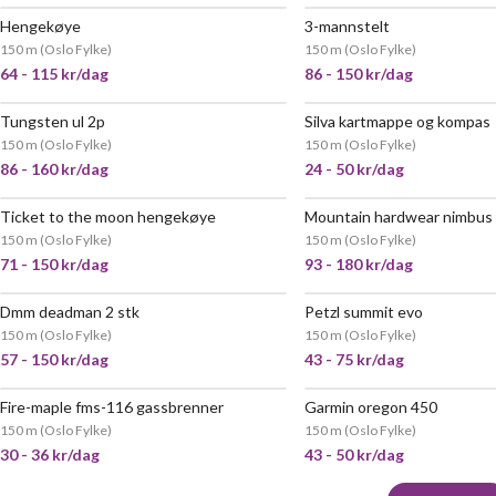
Hengekøye
3-mannstelt
150 m
(
Oslo Fylke
)
150 m
(
Oslo Fylke
)
64 - 115 kr/dag
86 - 150 kr/dag
Tungsten ul 2p
Silva kartmappe og kompas
150 m
(
Oslo Fylke
)
150 m
(
Oslo Fylke
)
86 - 160 kr/dag
24 - 50 kr/dag
Ticket to the moon hengekøye
Mountain hardwear nimbus 
150 m
(
Oslo Fylke
)
150 m
(
Oslo Fylke
)
71 - 150 kr/dag
93 - 180 kr/dag
Dmm deadman 2 stk
Petzl summit evo
150 m
(
Oslo Fylke
)
150 m
(
Oslo Fylke
)
57 - 150 kr/dag
43 - 75 kr/dag
Fire-maple fms-116 gassbrenner
Garmin oregon 450
150 m
(
Oslo Fylke
)
150 m
(
Oslo Fylke
)
30 - 36 kr/dag
43 - 50 kr/dag