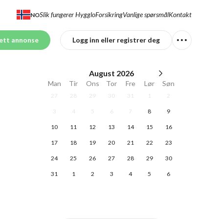
Slik fungerer Hygglo
Forsikring
Vanlige spørsmål
Kontakt
NO
ett annonse
Logg inn eller registrer deg
August
2026
Man
Tir
Ons
Tor
Fre
Lør
Søn
27
28
29
30
31
1
2
3
4
5
6
7
8
9
10
11
12
13
14
15
16
17
18
19
20
21
22
23
24
25
26
27
28
29
30
31
1
2
3
4
5
6