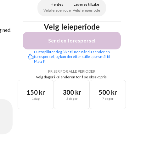
Hentes
Leveres tilbake
Velg leieperiode
Velg leieperiode
Velg leieperiode
g ned.
Send en forespørsel
Du forplikter deg ikke til noe når du sender en 
forespørsel, og kan deretter stille spørsmål til 
Mats F
PRISER FOR ALLE PERIODER
Velg dager i kalenderen for å se eksakt pris.
150 kr
300 kr
500 kr
1 dag
3 dager
7 dager