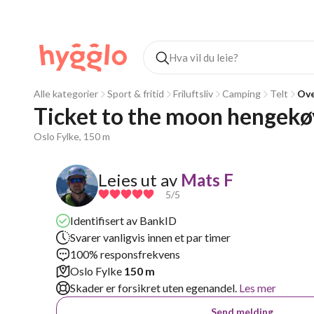
Alle kategorier
Sport & fritid
Friluftsliv
Camping
Telt
Ove
Ticket to the moon hengekø
Oslo Fylke, 150 m
Leies ut av
Mats F
5
/5
Identifisert av BankID
Svarer vanligvis innen et par timer
100% responsfrekvens
Oslo Fylke
150 m
Skader er forsikret uten egenandel.
Les mer
Send melding