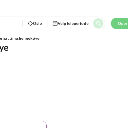
Oslo
Velg leieperiode
Oppr
rnattingshengekøye
ye 