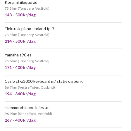
Korg minilogue xd
73.3 km
(
Tønsberg, Vestfold
)
143 - 500 kr/dag
Elektrisk piano - roland fp-7
73.5 km
(
Tønsberg, Vestfold
)
214 - 500 kr/dag
Yamaha s90 es
75.6 km
(
Tønsberg, Vestfold
)
171 - 400 kr/dag
Casio ct-x3000 keyboard m/ stativ og benk
86.7 km
(
Vestre Toten, Oppland
)
194 - 340 kr/dag
Hammond-klone leies ut
96.9 km
(
Sandefjord, Vestfold
)
267 - 400 kr/dag