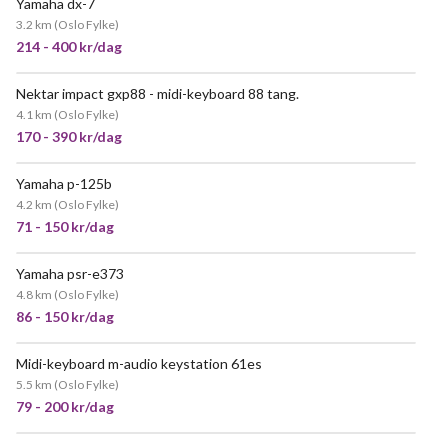
Yamaha dx-7
3.2 km
(
Oslo Fylke
)
214 - 400 kr/dag
Nektar impact gxp88 - midi-keyboard 88 tang.
POPULÆR
4.1 km
(
Oslo Fylke
)
170 - 390 kr/dag
Yamaha p-125b
VELDIG POPULÆR
4.2 km
(
Oslo Fylke
)
71 - 150 kr/dag
Yamaha psr-e373
4.8 km
(
Oslo Fylke
)
86 - 150 kr/dag
Midi-keyboard m-audio keystation 61es
5.5 km
(
Oslo Fylke
)
79 - 200 kr/dag