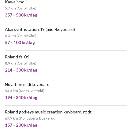
Kawai vpc-1
5.7 km
(
Oslo Fylke
)
357 - 500 kr/dag
Akai synthstation 49 (midi-keyboard)
6.3 km
(
Oslo Fylke
)
57 - 100 kr/dag
Roland fa-06
POPULÆR
8.9 km
(
Oslo Fylke
)
214 - 300 kr/dag
Novation midi keyboard
53.3 km
(
Moss, Østfold
)
194 - 340 kr/dag
Roland go:keys music creation keyboard, rødt
67.9 km
(
Kongsberg, Buskerud
)
157 - 200 kr/dag