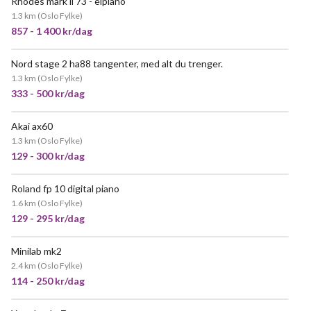
Rhodes mark ii 73 - elpiano
1.3 km
(
Oslo Fylke
)
857 - 1 400 kr/dag
Nord stage 2 ha88 tangenter, med alt du trenger.
POPULÆR
1.3 km
(
Oslo Fylke
)
333 - 500 kr/dag
Akai ax60
1.3 km
(
Oslo Fylke
)
129 - 300 kr/dag
Roland fp 10 digital piano
1.6 km
(
Oslo Fylke
)
129 - 295 kr/dag
Minilab mk2
2.4 km
(
Oslo Fylke
)
114 - 250 kr/dag