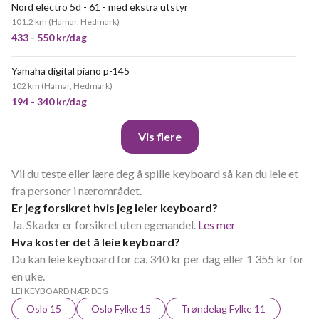
Nord electro 5d - 61 - med ekstra utstyr
VELDIG POPULÆR
101.2 km
(
Hamar, Hedmark
)
433 - 550 kr/dag
Yamaha digital piano p-145
POPULÆR
102 km
(
Hamar, Hedmark
)
194 - 340 kr/dag
Vis flere
Vil du teste eller lære deg å spille keyboard så kan du leie et
fra personer i nærområdet.
Er jeg forsikret hvis jeg leier keyboard?
Ja. Skader er forsikret uten egenandel.
Les mer
Hva koster det å leie keyboard?
Du kan leie keyboard for ca. 340 kr per dag eller 1 355 kr for
en uke.
LEI KEYBOARD NÆR DEG
Oslo 15
Oslo Fylke 15
Trøndelag Fylke 11