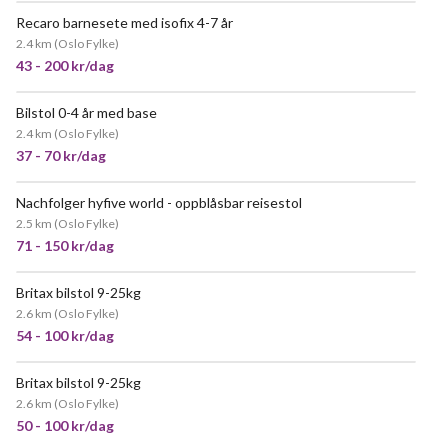
Recaro barnesete med isofix 4-7 år
POPULÆR
2.4 km
(
Oslo Fylke
)
43 - 200 kr/dag
Bilstol 0-4 år med base
POPULÆR
2.4 km
(
Oslo Fylke
)
37 - 70 kr/dag
Nachfolger hyfive world - oppblåsbar reisestol
2.5 km
(
Oslo Fylke
)
71 - 150 kr/dag
Britax bilstol 9-25kg
2.6 km
(
Oslo Fylke
)
54 - 100 kr/dag
Britax bilstol 9-25kg
VELDIG POPULÆR
2.6 km
(
Oslo Fylke
)
50 - 100 kr/dag