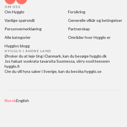
OM OSS
Om Hygglo
Forsikring
Vanlige spørsmål
Generelle vilkår og betingelser
Personvernerklæring
Partnerskap
Alle kategorier
Områder hvor Hygglo er
Hygglos blogg
HYGGLO I ANDRE LAND
Ønsker du at
leje ting i Danmark
, kan du besøge
hygglo.dk
Jos haluat
vuokrata tavaroita Suomessa
, siirry osoitteeseen
hygglo.fi
Om du vill
hyra saker i Sverige
, kan du besöka
hygglo.se
Norsk
English