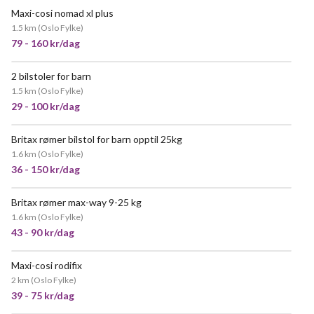
Maxi-cosi nomad xl plus
1.5 km
(
Oslo Fylke
)
79 - 160 kr/dag
2 bilstoler for barn
VELDIG POPULÆR
1.5 km
(
Oslo Fylke
)
29 - 100 kr/dag
Britax rømer bilstol for barn opptil 25kg
VELDIG POPULÆR
1.6 km
(
Oslo Fylke
)
36 - 150 kr/dag
Britax rømer max-way 9-25 kg
VELDIG POPULÆR
1.6 km
(
Oslo Fylke
)
43 - 90 kr/dag
Maxi-cosi rodifix
VELDIG POPULÆR
2 km
(
Oslo Fylke
)
39 - 75 kr/dag