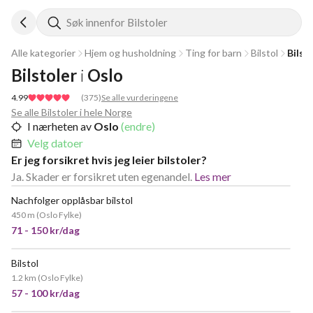
Søk innenfor Bilstoler
Alle kategorier
Hjem og husholdning
Ting for barn
Bilstol
Bilst
Bilstoler
i
Oslo
4.99
(
375
)
Se alle vurderingene
Se alle Bilstoler i hele Norge
I nærheten av
Oslo
(endre)
Velg datoer
Er jeg forsikret hvis jeg leier bilstoler?
Ja. Skader er forsikret uten egenandel.
Les mer
Nachfolger opplåsbar bilstol
POPULÆR
450 m
(
Oslo Fylke
)
71 - 150 kr/dag
Bilstol
VELDIG POPULÆR
1.2 km
(
Oslo Fylke
)
57 - 100 kr/dag