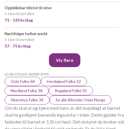
Oppblåsbar bilstol til reise
3.1 km
(
Oslo Fylke
)
71 - 133 kr/dag
Nachfolger hyfive world
VELDIG POPULÆR
3.1 km
(
Oslo Fylke
)
57 - 75 kr/dag
Vis flere
LEI BILSTOLER I ANDRE BYER
Oslo Fylke 64
Hordaland Fylke 52
Nordland Fylke 38
Rogaland Fylke 35
Akershus Fylke 34
Se alle Bilstoler i hele Norge
Om du skal ut og kjøre med barn, er det lovpålagt at barnet
skal ha godkjent barnesikringsutstyr i bilen. Dette gjelder fra
fødselen til barnet er 135 cm høyt. Det utstyret du bruker må
da være riktig i forhold til vekt og høyde. Er du ikke kjent