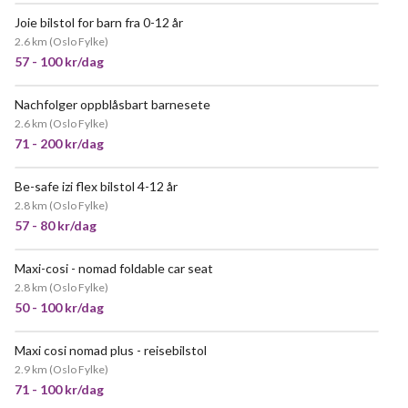
Joie bilstol for barn fra 0-12 år
POPULÆR
2.6 km
(
Oslo Fylke
)
57 - 100 kr/dag
Nachfolger oppblåsbart barnesete
VELDIG POPULÆR
2.6 km
(
Oslo Fylke
)
71 - 200 kr/dag
Be-safe izi flex bilstol 4-12 år
2.8 km
(
Oslo Fylke
)
57 - 80 kr/dag
Maxi-cosi - nomad foldable car seat
VELDIG POPULÆR
2.8 km
(
Oslo Fylke
)
50 - 100 kr/dag
Maxi cosi nomad plus - reisebilstol
VELDIG POPULÆR
2.9 km
(
Oslo Fylke
)
71 - 100 kr/dag