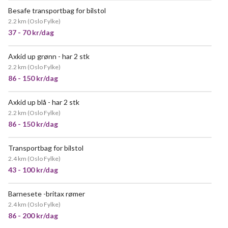
Besafe transportbag for bilstol
2.2 km
(
Oslo Fylke
)
37 - 70 kr/dag
Axkid up grønn - har 2 stk
2.2 km
(
Oslo Fylke
)
86 - 150 kr/dag
Axkid up blå - har 2 stk
2.2 km
(
Oslo Fylke
)
86 - 150 kr/dag
Transportbag for bilstol
VELDIG POPULÆR
2.4 km
(
Oslo Fylke
)
43 - 100 kr/dag
Barnesete -britax rømer
VELDIG POPULÆR
2.4 km
(
Oslo Fylke
)
86 - 200 kr/dag