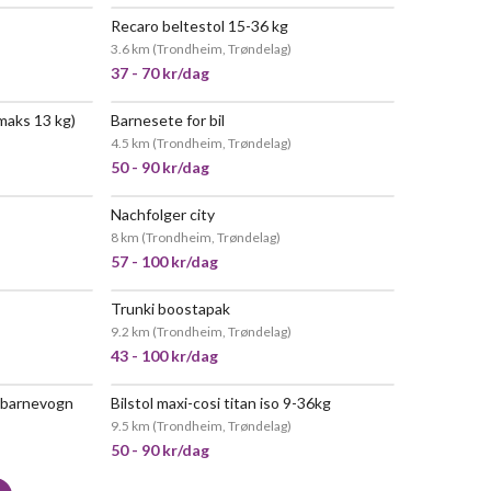
Recaro beltestol 15-36 kg
 POPULÆR
3.6 km
(
Trondheim, Trøndelag
)
37 - 70 kr/dag
(maks 13 kg)
Barnesete for bil
4.5 km
(
Trondheim, Trøndelag
)
50 - 90 kr/dag
Nachfolger city
8 km
(
Trondheim, Trøndelag
)
57 - 100 kr/dag
Trunki boostapak
 POPULÆR
9.2 km
(
Trondheim, Trøndelag
)
43 - 100 kr/dag
+ barnevogn
Bilstol maxi-cosi titan iso 9-36kg
VELDIG POPULÆR
9.5 km
(
Trondheim, Trøndelag
)
50 - 90 kr/dag