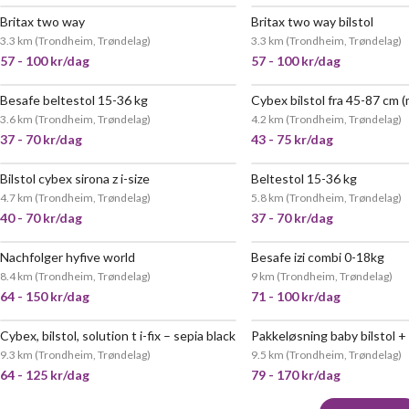
Britax two way
Britax two way bilstol
VELDIG POPULÆR
VELDIG
3.3 km
(
Trondheim, Trøndelag
)
3.3 km
(
Trondheim, Trøndelag
)
57 - 100 kr/dag
57 - 100 kr/dag
Besafe beltestol 15-36 kg
Cybex bilstol fra 45-87 cm 
3.6 km
(
Trondheim, Trøndelag
)
4.2 km
(
Trondheim, Trøndelag
)
37 - 70 kr/dag
43 - 75 kr/dag
Bilstol cybex sirona z i-size
Beltestol 15-36 kg
VELDIG POPULÆR
4.7 km
(
Trondheim, Trøndelag
)
5.8 km
(
Trondheim, Trøndelag
)
40 - 70 kr/dag
37 - 70 kr/dag
Nachfolger hyfive world
Besafe izi combi 0-18kg
POPULÆR
VELDIG
8.4 km
(
Trondheim, Trøndelag
)
9 km
(
Trondheim, Trøndelag
)
64 - 150 kr/dag
71 - 100 kr/dag
Cybex, bilstol, solution t i-fix – sepia black
Pakkeløsning baby bilstol 
9.3 km
(
Trondheim, Trøndelag
)
9.5 km
(
Trondheim, Trøndelag
)
64 - 125 kr/dag
79 - 170 kr/dag