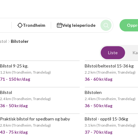
Trondheim
Velg leieperiode
Oppr
stol
Bilstoler
Liste
Ka
Bilstol 9-25 kg.
Bilstol/beltestol 15-36 kg
VELDIG POPULÆR
1.2 km
(
Trondheim, Trøndelag
)
2.2 km
(
Trondheim, Trøndelag
)
71 - 150 kr/dag
36 - 60 kr/dag
Bilstol
Bilstolen
POPULÆR
2.4 km
(
Trondheim, Trøndelag
)
2.4 km
(
Trondheim, Trøndelag
)
36 - 50 kr/dag
36 - 50 kr/dag
Praktisk bilstol for spedbarn og baby
Bilstol - opptil 15-36kg
VELDIG POPULÆR
2.8 km
(
Trondheim, Trøndelag
)
3.1 km
(
Trondheim, Trøndelag
)
43 - 75 kr/dag
37 - 70 kr/dag