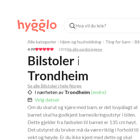
Alle kategorier
Hjem og husholdning
Ting for barn
Bil
4.99
(
101
)
Se alle vurderingene
Bilstoler
i
Trondheim
Se alle Bilstoler i hele Norge
I nærheten av
Trondheim
(endre)
Velg datoer
Om du skal ut og kjøre med barn, er det lovpålagt at
barnet skal ha godkjent barnesikringsutstyr i bilen.
Dette gjelder fra fødselen til barnet er 135 cm høyt.
Det utstyret du bruker må da være riktig i forhold til
vekt og høyde. Er du ikke kjent med dette og skal