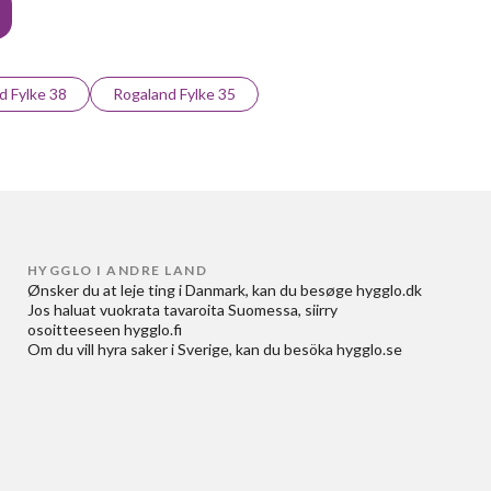
d Fylke 38
Rogaland Fylke 35
HYGGLO I ANDRE LAND
Ønsker du at
leje ting i Danmark
, kan du besøge
hygglo.dk
Jos haluat
vuokrata tavaroita Suomessa
, siirry
osoitteeseen
hygglo.fi
Om du vill
hyra saker i Sverige
, kan du besöka
hygglo.se