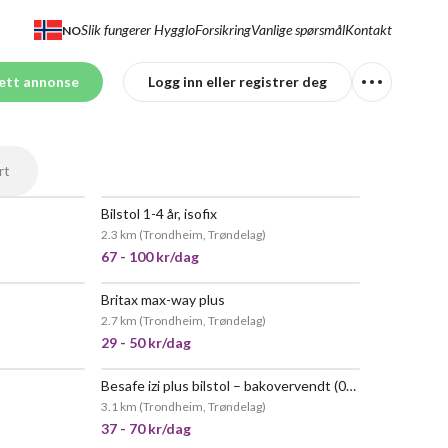
Slik fungerer Hygglo
Forsikring
Vanlige spørsmål
Kontakt
NO
ett annonse
Logg inn eller registrer deg
rt
Bilstol 1-4 år, isofix
POPULÆR
NYTT!
2.3 km
(
Trondheim, Trøndelag
)
67 - 100 kr/dag
Britax max-way plus
POPULÆR
VELDIG POPULÆR
2.7 km
(
Trondheim, Trøndelag
)
29 - 50 kr/dag
Besafe izi plus bilstol – bakovervendt (0-25 kg)
3.1 km
(
Trondheim, Trøndelag
)
37 - 70 kr/dag