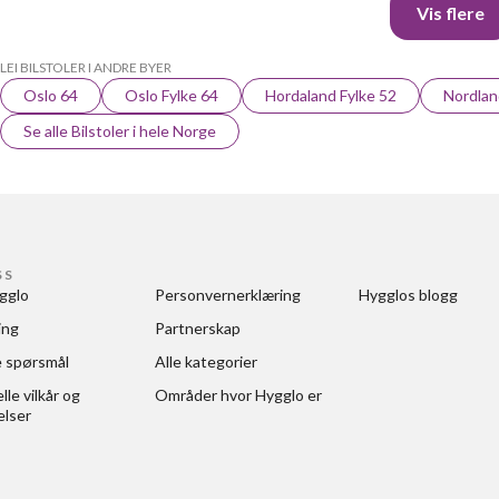
Vis flere
LEI BILSTOLER I ANDRE BYER
Oslo 64
Oslo Fylke 64
Hordaland Fylke 52
Nordlan
Se alle Bilstoler i hele Norge
SS
gglo
Personvernerklæring
Hygglos blogg
ing
Partnerskap
e spørsmål
Alle kategorier
le vilkår og 
Områder hvor Hygglo er
elser