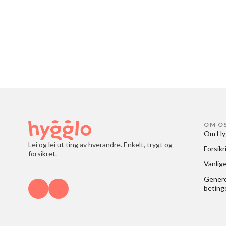
OM O
Om Hy
Lei og lei ut ting av hverandre. Enkelt, trygt og
Forsikr
forsikret.
Vanlig
Generel
beting