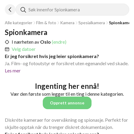
Søk innenfor Spionkamera
Alle kategorier
Film & foto
Kamera
Spesialkamera
Spionkamer
Spionkamera
I nærheten av
Oslo
(endre)
Velg datoer
Er jeg forsikret hvis jeg leier spionkamera?
Ja. Film- og fotoutstyr er forsikret uten egenandel ved skade.
Les mer
Ingenting her ennå!
Vær den første som legger til en ting i denne kategorien.
Opprett annonse
Diskréte kameraer for overvåkning og spionasje. Perfekt for
skjulte opptak når du trenger diskret dokumentasjon.