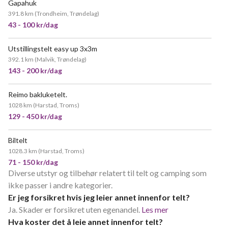
Gapahuk
391.8 km
(
Trondheim, Trøndelag
)
43 - 100 kr/dag
Utstillingstelt easy up 3x3m
392.1 km
(
Malvik, Trøndelag
)
143 - 200 kr/dag
Reimo bakluketelt.
NYTT!
1028 km
(
Harstad, Troms
)
129 - 450 kr/dag
Biltelt
1028.3 km
(
Harstad, Troms
)
71 - 150 kr/dag
Diverse utstyr og tilbehør relatert til telt og camping som
ikke passer i andre kategorier.
Er jeg forsikret hvis jeg leier annet innenfor telt?
Ja. Skader er forsikret uten egenandel.
Les mer
Hva koster det å leie annet innenfor telt?