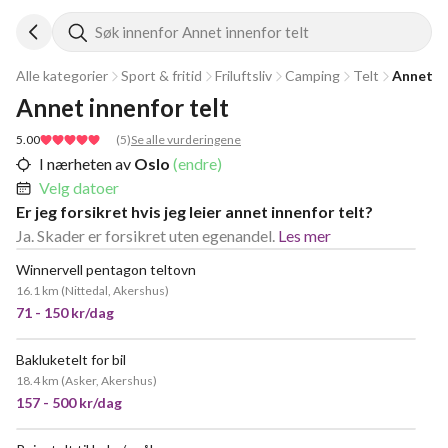
Søk innenfor Annet innenfor telt
Alle kategorier
Sport & fritid
Friluftsliv
Camping
Telt
Annet in
Annet innenfor telt
5.00
(
5
)
Se alle vurderingene
I nærheten av
Oslo
(endre)
Velg datoer
Er jeg forsikret hvis jeg leier annet innenfor telt?
Ja. Skader er forsikret uten egenandel.
Les mer
Winnervell pentagon teltovn
POPULÆR
16.1 km
(
Nittedal, Akershus
)
71 - 150 kr/dag
Bakluketelt for bil
POPULÆR
18.4 km
(
Asker, Akershus
)
157 - 500 kr/dag