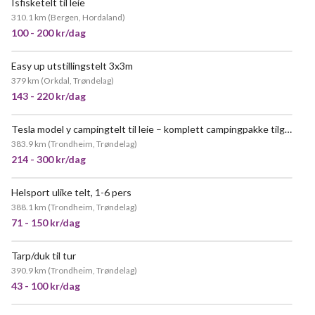
Isfisketelt til leie
310.1 km
(
Bergen, Hordaland
)
100 - 200 kr/dag
Easy up utstillingstelt 3x3m
379 km
(
Orkdal, Trøndelag
)
143 - 220 kr/dag
Tesla model y campingtelt til leie – komplett campingpakke tilgjengelig!
383.9 km
(
Trondheim, Trøndelag
)
214 - 300 kr/dag
Helsport ulike telt, 1-6 pers
388.1 km
(
Trondheim, Trøndelag
)
71 - 150 kr/dag
Tarp/duk til tur
390.9 km
(
Trondheim, Trøndelag
)
43 - 100 kr/dag