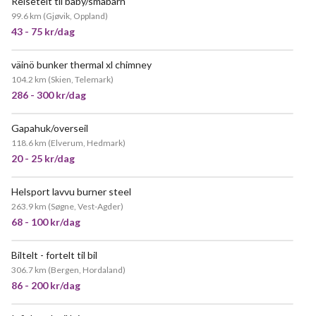
Reisetelt til baby/småbarn
99.6 km
(
Gjøvik, Oppland
)
43 - 75 kr/dag
väinö bunker thermal xl chimney
104.2 km
(
Skien, Telemark
)
286 - 300 kr/dag
Gapahuk/overseil
118.6 km
(
Elverum, Hedmark
)
20 - 25 kr/dag
Helsport lavvu burner steel
263.9 km
(
Søgne, Vest-Agder
)
68 - 100 kr/dag
Biltelt - fortelt til bil
POPULÆR
306.7 km
(
Bergen, Hordaland
)
86 - 200 kr/dag