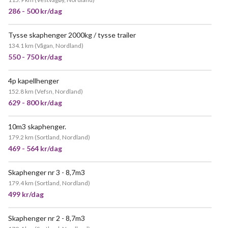
286 - 500 kr/dag
Tysse skaphenger 2000kg / tysse trailer
134.1 km
(
Vågan, Nordland
)
550 - 750 kr/dag
4p kapellhenger
152.8 km
(
Vefsn, Nordland
)
629 - 800 kr/dag
10m3 skaphenger.
179.2 km
(
Sortland, Nordland
)
469 - 564 kr/dag
Skaphenger nr 3 - 8,7m3
VELDIG POPULÆR
179.4 km
(
Sortland, Nordland
)
499 kr/dag
Skaphenger nr 2 - 8,7m3
POPULÆR