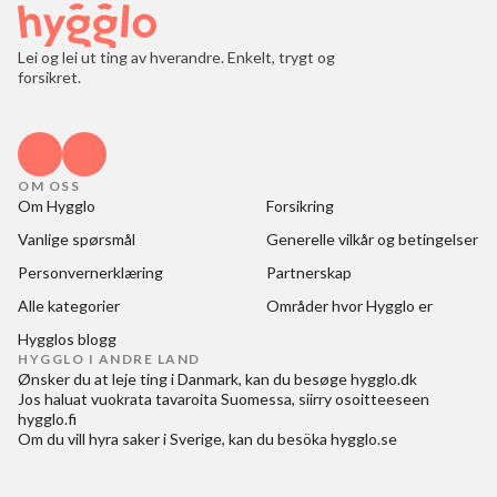
Lei og lei ut ting av hverandre. Enkelt, trygt og
forsikret.
OM OSS
Om Hygglo
Forsikring
Vanlige spørsmål
Generelle vilkår og betingelser
Personvernerklæring
Partnerskap
Alle kategorier
Områder hvor Hygglo er
Hygglos blogg
HYGGLO I ANDRE LAND
Ønsker du at
leje ting i Danmark
, kan du besøge
hygglo.dk
Jos haluat
vuokrata tavaroita Suomessa
, siirry osoitteeseen
hygglo.fi
Om du vill
hyra saker i Sverige
, kan du besöka
hygglo.se