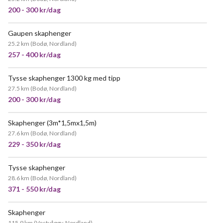
200 - 300 kr/dag
Gaupen skaphenger
POPULÆR
25.2 km
(
Bodø, Nordland
)
257 - 400 kr/dag
Tysse skaphenger 1300 kg med tipp
27.5 km
(
Bodø, Nordland
)
200 - 300 kr/dag
Skaphenger (3m*1,5mx1,5m)
VELDIG POPULÆR
27.6 km
(
Bodø, Nordland
)
229 - 350 kr/dag
Tysse skaphenger
POPULÆR
28.6 km
(
Bodø, Nordland
)
371 - 550 kr/dag
Skaphenger
115.9 km
(
Vestvågøy, Nordland
)