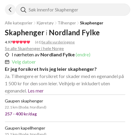
Søk innenfor Skaphenger
Alle kategorier
Kjøretøy
Tilhenger
Skaphenger
Skaphenger
i
Nordland Fylke
4.97
(
61
)
Se alle vurderingene
Se alle Skaphenger i hele Norge
I nærheten av
Nordland Fylke
(endre)
Velg datoer
Er jeg forsikret hvis jeg leier skaphenger?
Ja. Tilhengere er forsikret for skader med en egenandel på
1 500 kr for den som leier. Veihjelp er inkludert uten
egenandel.
Les mer
Gaupen skaphenger
VELDIG POPULÆR
22.1 km
(
Bodø, Nordland
)
257 - 400 kr/dag
Gaupen kapellhenger
25.2 km
(
Bodø, Nordland
)