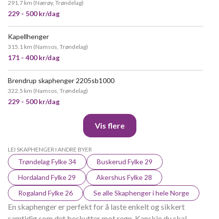
291.7 km
(
Nærøy, Trøndelag
)
229 - 500 kr/dag
Kapellhenger
VELDIG POPULÆR
315.1 km
(
Namsos, Trøndelag
)
171 - 400 kr/dag
Brendrup skaphenger 2205sb1000
VELDIG POPULÆR
322.5 km
(
Namsos, Trøndelag
)
229 - 500 kr/dag
Vis flere
LEI SKAPHENGER I ANDRE BYER
Trøndelag Fylke 34
Buskerud Fylke 29
Hordaland Fylke 29
Akershus Fylke 28
Rogaland Fylke 26
Se alle Skaphenger i hele Norge
En skaphenger er perfekt for å laste enkelt og sikkert
samtidig som det beskytter mot regn. Kanskje du skal