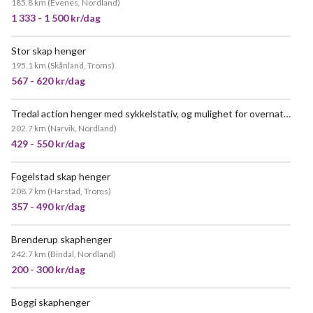
185.8 km
(
Evenes, Nordland
)
1 333 - 1 500 kr/dag
Stor skap henger
VELDIG POPULÆR
195.1 km
(
Skånland, Troms
)
567 - 620 kr/dag
Tredal action henger med sykkelstativ, og mulighet for overnatting
202.7 km
(
Narvik, Nordland
)
429 - 550 kr/dag
Fogelstad skap henger
VELDIG POPULÆR
208.7 km
(
Harstad, Troms
)
357 - 490 kr/dag
Brenderup skaphenger
242.7 km
(
Bindal, Nordland
)
200 - 300 kr/dag
Boggi skaphenger
NYTT!