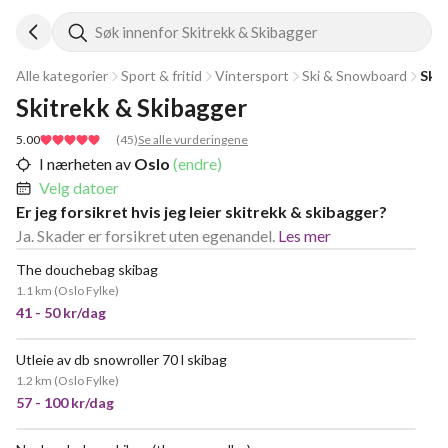
Søk innenfor Skitrekk & Skibagger
Alle kategorier
Sport & fritid
Vintersport
Ski & Snowboard
Skit
Skitrekk & Skibagger
5.00
(
45
)
Se alle vurderingene
I nærheten av
Oslo
(endre)
Velg datoer
Er jeg forsikret hvis jeg leier skitrekk & skibagger?
Ja. Skader er forsikret uten egenandel.
Les mer
The douchebag skibag
POPULÆR
1.1 km
(
Oslo Fylke
)
41 - 50 kr/dag
Utleie av db snowroller 70 l skibag
1.2 km
(
Oslo Fylke
)
57 - 100 kr/dag