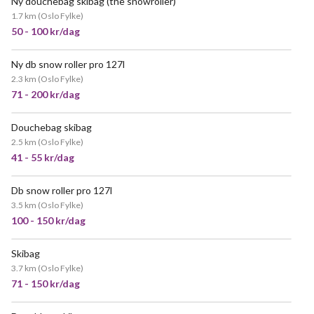
Ny douchebag skibag (the snowroller)
POPULÆR
1.7 km
(
Oslo Fylke
)
50 - 100 kr/dag
Ny db snow roller pro 127l
2.3 km
(
Oslo Fylke
)
71 - 200 kr/dag
Douchebag skibag
VELDIG POPULÆR
2.5 km
(
Oslo Fylke
)
41 - 55 kr/dag
Db snow roller pro 127l
3.5 km
(
Oslo Fylke
)
100 - 150 kr/dag
Skibag
3.7 km
(
Oslo Fylke
)
71 - 150 kr/dag