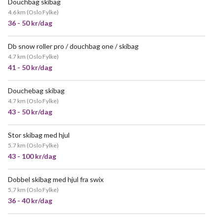
Douchbag skibag
VELDIG POPULÆR
4.6 km
(
Oslo Fylke
)
36 - 50 kr/dag
Db snow roller pro / douchbag one / skibag
4.7 km
(
Oslo Fylke
)
41 - 50 kr/dag
Douchebag skibag
VELDIG POPULÆR
4.7 km
(
Oslo Fylke
)
43 - 50 kr/dag
Stor skibag med hjul
5.7 km
(
Oslo Fylke
)
43 - 100 kr/dag
Dobbel skibag med hjul fra swix
5.7 km
(
Oslo Fylke
)
36 - 40 kr/dag