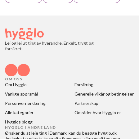
Lei og lei ut ting av hverandre. Enkelt, trygt og
forsikret.
OM OSS
Om Hygglo
Forsikring
Vanlige spørsmål
Generelle vilkår og betingelser
Personvernerklæring
Partnerskap
Alle kategorier
Områder hvor Hygglo er
Hygglos blogg
HYGGLO I ANDRE LAND
Ønsker du at
leje ting i Danmark
, kan du besøge
hygglo.dk
Jos haluat
vuokrata tavaroita Suomessa
, siirry osoitteeseen