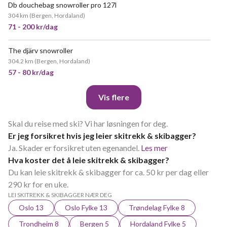
Db douchebag snowroller pro 127l
304 km
(
Bergen, Hordaland
)
71 - 200 kr/dag
The djärv snowroller
POPULÆR
304.2 km
(
Bergen, Hordaland
)
57 - 80 kr/dag
Vis flere
Skal du reise med ski? Vi har løsningen for deg.
Er jeg forsikret hvis jeg leier skitrekk & skibagger?
Ja. Skader er forsikret uten egenandel.
Les mer
Hva koster det å leie skitrekk & skibagger?
Du kan leie skitrekk & skibagger for ca. 50 kr per dag eller
290 kr for en uke.
LEI SKITREKK & SKIBAGGER NÆR DEG
Oslo 13
Oslo Fylke 13
Trøndelag Fylke 8
Trondheim 8
Bergen 5
Hordaland Fylke 5