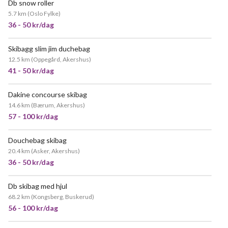
Db snow roller
5.7 km
(
Oslo Fylke
)
36 - 50 kr/dag
Skibagg slim jim duchebag
12.5 km
(
Oppegård, Akershus
)
41 - 50 kr/dag
Dakine concourse skibag
14.6 km
(
Bærum, Akershus
)
57 - 100 kr/dag
Douchebag skibag
POPULÆR
20.4 km
(
Asker, Akershus
)
36 - 50 kr/dag
Db skibag med hjul
68.2 km
(
Kongsberg, Buskerud
)
56 - 100 kr/dag