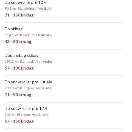
Db snowroller pro 127l
90.8 km
(
Sandefjord, Vestfold
)
71 - 150 kr/dag
Db skibag
114.1 km
(
Elverum, Hedmark
)
43 - 80 kr/dag
Douchebag skibag
293.2 km
(
Lyngdal, Vest-Agder
)
57 - 100 kr/dag
Db snow roller pro - utleie
299.8 km
(
Bergen, Hordaland
)
71 - 90 kr/dag
Db snow roller pro 127l
303 km
(
Bergen, Hordaland
)
57 - 150 kr/dag