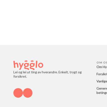
OM O
Om Hy
Lei og lei ut ting av hverandre. Enkelt, trygt og
Forsikr
forsikret.
Vanlig
Generel
beting