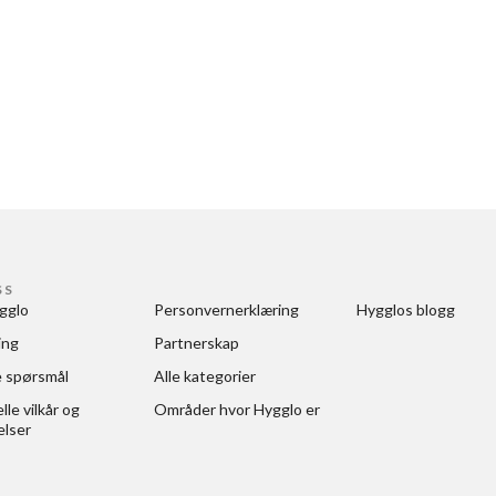
SS
gglo
Personvernerklæring
Hygglos blogg
ing
Partnerskap
e spørsmål
Alle kategorier
le vilkår og 
Områder hvor Hygglo er
elser