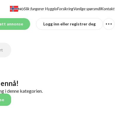
Slik fungerer Hygglo
Forsikring
Vanlige spørsmål
Kontakt
NO
ett annonse
Logg inn eller registrer deg
rt
 ennå!
ng i denne kategorien.
se