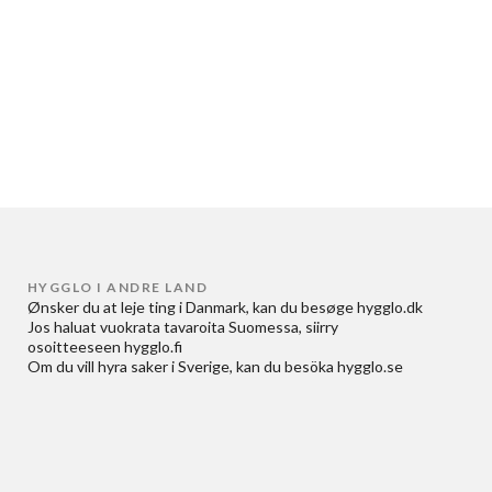
HYGGLO I ANDRE LAND
Ønsker du at
leje ting i Danmark
, kan du besøge
hygglo.dk
Jos haluat
vuokrata tavaroita Suomessa
, siirry
osoitteeseen
hygglo.fi
Om du vill
hyra saker i Sverige
, kan du besöka
hygglo.se