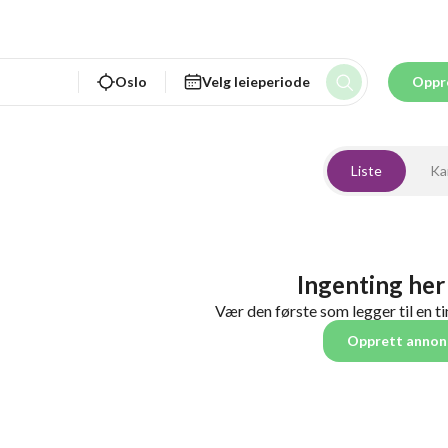
Oslo
Velg leieperiode
Oppr
Liste
Ka
Ingenting her
Vær den første som legger til en ti
Opprett annon