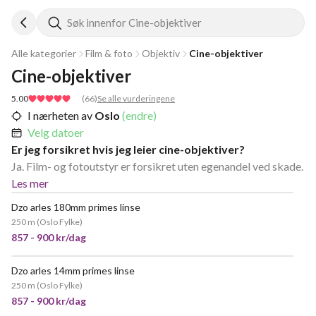
Søk innenfor Cine-objektiver
Alle kategorier
Film & foto
Objektiv
Cine-objektiver
Cine-objektiver
5.00
(
66
)
Se alle vurderingene
I nærheten av
Oslo
(endre)
Velg datoer
Er jeg forsikret hvis jeg leier cine-objektiver?
Ja. Film- og fotoutstyr er forsikret uten egenandel ved skade.
Les mer
Dzo arles 180mm primes linse
250 m
(
Oslo Fylke
)
857 - 900 kr/dag
Dzo arles 14mm primes linse
POPULÆR
250 m
(
Oslo Fylke
)
857 - 900 kr/dag