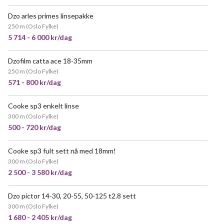
Dzo arles primes linsepakke
250 m
(
Oslo Fylke
)
5 714 - 6 000 kr/dag
Dzofilm catta ace 18-35mm
VELDIG POPULÆR
250 m
(
Oslo Fylke
)
571 - 800 kr/dag
Cooke sp3 enkelt linse
300 m
(
Oslo Fylke
)
500 - 720 kr/dag
Cooke sp3 fult sett nå med 18mm!
300 m
(
Oslo Fylke
)
2 500 - 3 580 kr/dag
Dzo pictor 14-30, 20-55, 50-125 t2.8 sett
300 m
(
Oslo Fylke
)
1 680 - 2 405 kr/dag