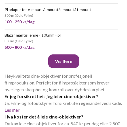
Pl adaper for e-mount/l-mount/z-mount/rf-mount
300 m
(
Oslo Fylke
)
100 - 250 kr/dag
Blazar mantis lense - 100mm - pl
300 m
(
Oslo Fylke
)
500 - 800 kr/dag
Vis flere
Høykvalitets cine-objektiver for profesjonell
filmproduksjon. Perfekt for filmprosjekter som krever
overlegen skarphet og kontroll over dybdeskarphet.
Er jeg forsikret hvis jeg leier cine-objektiver?
Ja. Film- og fotoutstyr er forsikret uten egenandel ved skade.
Les mer
Hva koster det å leie cine-objektiver?
Du kan leie cine-objektiver for ca. 540 kr per dag eller 2 500