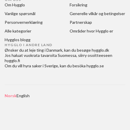
Om Hygglo
Forsikring
Vanlige spørsmål
Generelle vilkår og betingelser
Personvernerklæring
Partnerskap
Alle kategorier
Områder hvor Hygglo er
Hygglos blogg
HYGGLO I ANDRE LAND
Ønsker du at
leje ting i Danmark
, kan du besøge
hygglo.dk
Jos haluat
vuokrata tavaroita Suomessa
, siirry osoitteeseen
hygglo.fi
Om du vill
hyra saker i Sverige
, kan du besöka
hygglo.se
Norsk
English