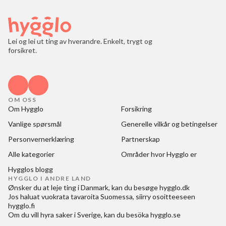
Lei og lei ut ting av hverandre. Enkelt, trygt og
forsikret.
OM OSS
Om Hygglo
Forsikring
Vanlige spørsmål
Generelle vilkår og betingelser
Personvernerklæring
Partnerskap
Alle kategorier
Områder hvor Hygglo er
Hygglos blogg
HYGGLO I ANDRE LAND
Ønsker du at
leje ting i Danmark
, kan du besøge
hygglo.dk
Jos haluat
vuokrata tavaroita Suomessa
, siirry osoitteeseen
hygglo.fi
Om du vill
hyra saker i Sverige
, kan du besöka
hygglo.se