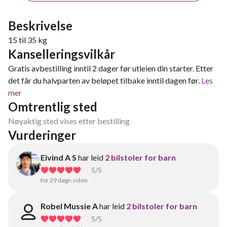
Beskrivelse
15 til 35 kg
Kanselleringsvilkår
Gratis avbestilling inntil 2 dager før utleien din starter. Etter
det får du halvparten av beløpet tilbake inntil dagen før.
Les
mer
Omtrentlig sted
Nøyaktig sted vises etter bestilling
Vurderinger
Eivind A S
har leid
2 bilstoler for barn
5
/5
for 29 døgn siden
Robel Mussie A
har leid
2 bilstoler for barn
5
/5