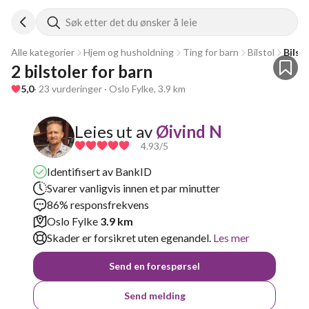
Søk etter det du ønsker å leie
Alle kategorier
Hjem og husholdning
Ting for barn
Bilstol
Bilst
2 bilstoler for barn
5,0
· 23 vurderinger · Oslo Fylke, 3.9 km
Leies ut av
Øivind N
4.93
/5
Identifisert av BankID
Svarer vanligvis innen et par minutter
86% responsfrekvens
Oslo Fylke
3.9 km
Skader er forsikret uten egenandel.
Les mer
Send en forespørsel
Send melding