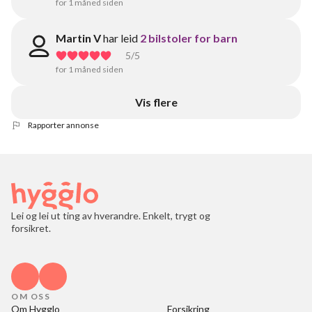
for 1 måned siden
Martin V
har leid
2 bilstoler for barn
5
/5
for 1 måned siden
Vis flere
Rapporter annonse
Lei og lei ut ting av hverandre. Enkelt, trygt og
forsikret.
OM OSS
Om Hygglo
Forsikring