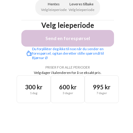
Hentes
Leveres tilbake
Velg leieperiode
Velg leieperiode
Velg leieperiode
Send en forespørsel
Du forplikter deg ikke til noe når du sender en 
forespørsel, og kan deretter stille spørsmål til 
Bjørnar Ø
PRISER FOR ALLE PERIODER
Velg dager i kalenderen for å se eksakt pris.
300 kr
600 kr
995 kr
1 dag
3 dager
7 dager