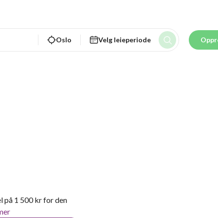
Oslo
Velg leieperiode
Oppr
l på 1 500 kr for den
mer