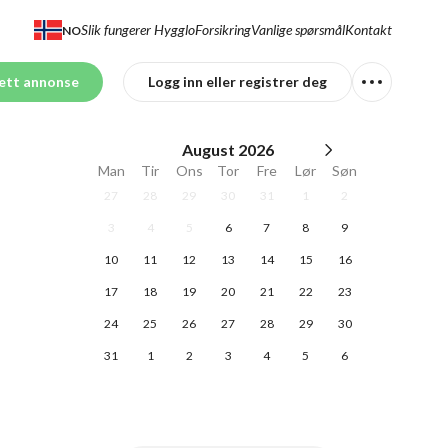
Slik fungerer Hygglo
Forsikring
Vanlige spørsmål
Kontakt
NO
ett annonse
Logg inn eller registrer deg
August
2026
Man
Tir
Ons
Tor
Fre
Lør
Søn
27
28
29
30
31
1
2
3
4
5
6
7
8
9
10
11
12
13
14
15
16
17
18
19
20
21
22
23
24
25
26
27
28
29
30
31
1
2
3
4
5
6