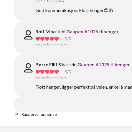
for 1 måned siden
God kommunikasjon. Flott henger😊👍
Rolf M
har leid
Gaupen A1025 tilhenger
5
/5
for 2 måneder siden
Børre Eilif S
har leid
Gaupen A1025 tilhenger
5
/5
for 9 måneder siden
Flott henger, ligger perfekt på veien, enkel å man
Rapporter annonse