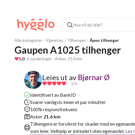
Alle kategorier
Kjøretøy
Tilhenger
Åpen tilhenger
Gaupen A1025 tilhenger
5,0
· 6 vurderinger · Asker, 21.6 km
Leies ut av
Bjørnar Ø
5
/5
Identifisert av BankID
Svarer vanligvis innen et par minutter
100% responsfrekvens
Asker
21.6 km
Tilhengere er forsikret for skader med en egenande
som leier. Veihjelp er inkludert uten egenandel.
Les 