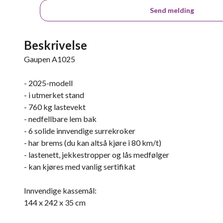
Send melding
Beskrivelse
Gaupen A1025
- 2025-modell
- i utmerket stand
- 760 kg lastevekt
- nedfellbare lem bak
- 6 solide innvendige surrekroker
- har brems (du kan altså kjøre i 80 km/t)
- lastenett, jekkestropper og lås medfølger
- kan kjøres med vanlig sertifikat
Innvendige kassemål:
144 x 242 x 35 cm