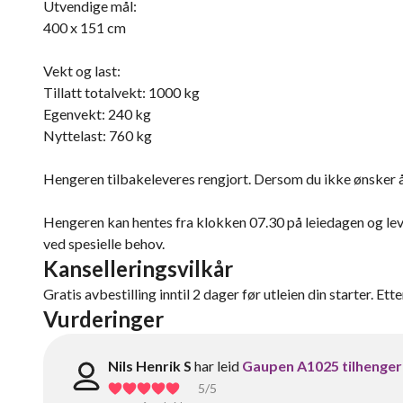
Utvendige mål:
400 x 151 cm
Vekt og last:
Tillatt totalvekt: 1000 kg
Egenvekt: 240 kg
Nyttelast: 760 kg
Hengeren tilbakeleveres rengjort. Dersom du ikke ønsker å 
Hengeren kan hentes fra klokken 07.30 på leiedagen og lev
ved spesielle behov.
Kanselleringsvilkår
Gratis avbestilling inntil 2 dager før utleien din starter. Ett
Vurderinger
Nils Henrik S
har leid
Gaupen A1025 tilhenger
5
/5