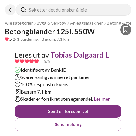
Søk etter det du ønsker å leie
Alle kategorier
Bygg & verktøy
Anleggsmaskiner
Betong & forst
Betongblander 125l. 550W
5,0
· 1 vurdering · Bærum, 7.1 km
Leies ut av
Tobias Dalgaard L
5
/5
Identifisert av BankID
Svarer vanligvis innen et par timer
100% responsfrekvens
Bærum
7.1 km
Skader er forsikret uten egenandel.
Les mer
Send en forespørsel
Send melding