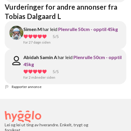
Vurderinger for andre annonser fra 
Tobias Dalgaard L
Simen M
har leid
Plenrulle 50cm - opptil 45kg
5
/5
for 27 døgn siden
Abidah Samin A
har leid
Plenrulle 50cm - opptil
45kg
5
/5
for 2 måneder siden
Rapporter annonse
Lei og lei ut ting av hverandre. Enkelt, trygt og
forsikret.