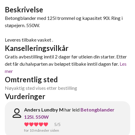
Beskrivelse
Betongblander med 125l trommel og kapasitet 90l. Ring i
støpejern. 550W.
Leveres tilbake vasket .
Kanselleringsvilkår
Gratis avbestilling inntil 2 dager før utleien din starter. Etter
det får du halvparten av beløpet tilbake inntil dagen før.
Les
mer
Omtrentlig sted
Nøyaktig sted vises etter bestilling
Vurderinger
Anders Lundby M
har leid
Betongblander
125l. 550W
5
/5
for 10 måneder siden