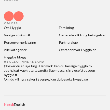
OM OSS
Om Hygglo
Forsikring
Vanlige spørsmål
Generelle vilkår og betingelser
Personvernerklæring
Partnerskap
Alle kategorier
Områder hvor Hygglo er
Hygglos blogg
HYGGLO I ANDRE LAND
Ønsker du at
leje ting i Danmark
, kan du besøge
hygglo.dk
Jos haluat
vuokrata tavaroita Suomessa
, siirry osoitteeseen
hygglo.fi
Om du vill
hyra saker i Sverige
, kan du besöka
hygglo.se
Norsk
English