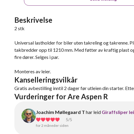
Beskrivelse
2 stk
Universal lastholder for biler uten takreling og takrenne. 
takbredder opp til 1210 mm. Med føtter av kraftig plast o
fire dører. Selges i par.
Monteres av leier.
Kanselleringsvilkår
Gratis avbestilling inntil 2 dager før utleien din starter. Ett
Vurderinger for Are Aspen R
Joachim Møllegaard T
har leid
Giraffsliper le
5
/5
for 2 måneder siden