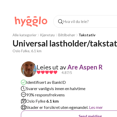
Alle kategorier
Kjøretøy
Biltilbehør
Takstativ
Universal lastholder/takstat
Oslo Fylke, 6.1 km
Leies ut av
Are Aspen R
4.87
/5
Identifisert av BankID
Svarer vanligvis innen en halvtime
93% responsfrekvens
Oslo Fylke
6.1 km
Skader er forsikret uten egenandel.
Les mer
Send melding