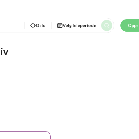
Oslo
Velg leieperiode
Oppr
iv