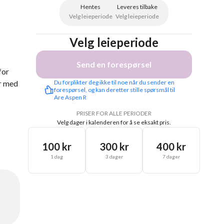
Hentes
Leveres tilbake
Velg leieperiode
Velg leieperiode
Velg leieperiode
Send en forespørsel
for
er med
Du forplikter deg ikke til noe når du sender en 
forespørsel, og kan deretter stille spørsmål til 
Are Aspen R
PRISER FOR ALLE PERIODER
Velg dager i kalenderen for å se eksakt pris.
100 kr
300 kr
400 kr
1 dag
3 dager
7 dager