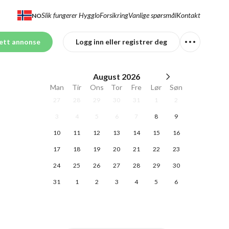
Slik fungerer Hygglo
Forsikring
Vanlige spørsmål
Kontakt
NO
ett annonse
Logg inn eller registrer deg
August
2026
Man
Tir
Ons
Tor
Fre
Lør
Søn
27
28
29
30
31
1
2
3
4
5
6
7
8
9
10
11
12
13
14
15
16
17
18
19
20
21
22
23
24
25
26
27
28
29
30
31
1
2
3
4
5
6