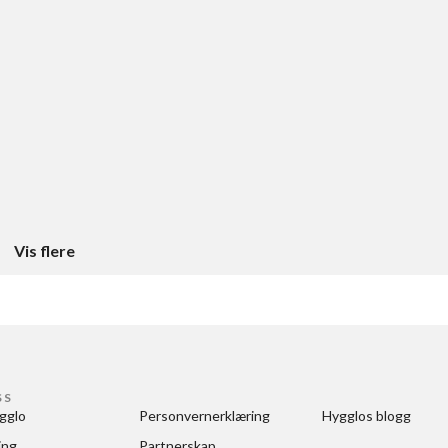
Vis flere
SS
gglo
Personvernerklæring
Hygglos blogg
ing
Partnerskap