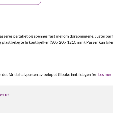
Plasseres på taket og spennes fast mellom døråpningene. Justerbar 
g plastbelagte firkantbjelker (30 x 20 x 1210 mm). Passer kun bil
er det får du halvparten av beløpet tilbake inntil dagen før.
Les mer
ies ut