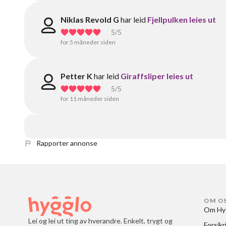
Niklas Revold G
har leid
Fjellpulken leies ut
5
/5
for 5 måneder siden
Petter K
har leid
Giraffsliper leies ut
5
/5
for 11 måneder siden
Rapporter annonse
OM O
Om Hy
Lei og lei ut ting av hverandre. Enkelt, trygt og
Forsikr