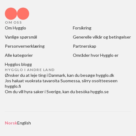
OM OSS
Om Hygglo
Forsikring
Vanlige spørsmål
Generelle vilkår og betingelser
Personvernerklæring
Partnerskap
Alle kategorier
Områder hvor Hygglo er
Hygglos blogg
HYGGLO I ANDRE LAND
Ønsker du at
leje ting i Danmark
, kan du besøge
hygglo.dk
Jos haluat
vuokrata tavaroita Suomessa
, siirry osoitteeseen
hygglo.fi
Om du vill
hyra saker i Sverige
, kan du besöka
hygglo.se
Norsk
English