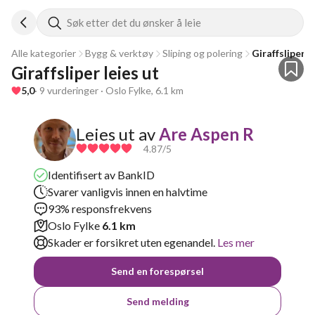
Søk etter det du ønsker å leie
Alle kategorier
Bygg & verktøy
Sliping og polering
Giraffsliper
Giraffsliper leies ut
5,0
· 9 vurderinger · Oslo Fylke, 6.1 km
Leies ut av
Are Aspen R
4.87
/5
Identifisert av BankID
Svarer vanligvis innen en halvtime
93% responsfrekvens
Oslo Fylke
6.1 km
Skader er forsikret uten egenandel.
Les mer
Send en forespørsel
Send melding