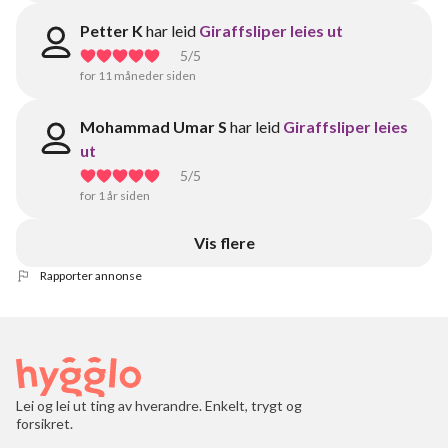
Petter K
har leid
Giraffsliper leies ut
5
/5
for 11 måneder siden
Mohammad Umar S
har leid
Giraffsliper leies
ut
5
/5
for 1 år siden
Vis flere
Rapporter annonse
Lei og lei ut ting av hverandre. Enkelt, trygt og
forsikret.