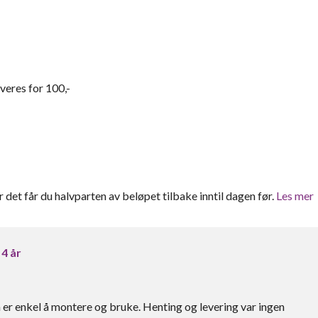
everes for 100,-
er det får du halvparten av beløpet tilbake inntil dagen før.
Les mer
 4 år
n er enkel å montere og bruke. Henting og levering var ingen