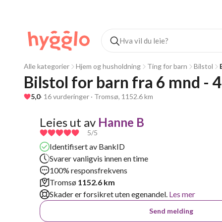
Alle kategorier
Hjem og husholdning
Ting for barn
Bilstol
Bilstol for barn fra 6 mnd - 4
5,0
· 16 vurderinger · Tromsø, 1152.6 km
Leies ut av
Hanne B
5
/5
Identifisert av BankID
Svarer vanligvis innen en time
100% responsfrekvens
Tromsø
1152.6 km
Skader er forsikret uten egenandel.
Les mer
Send melding