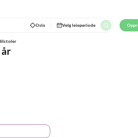
Oslo
Velg leieperiode
Oppr
Bilstoler
 år 