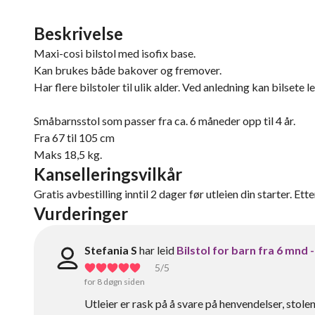
Beskrivelse
Maxi-cosi bilstol med isofix base.
Kan brukes både bakover og fremover.
Har flere bilstoler til ulik alder. Ved anledning kan bilsete l
Småbarnsstol som passer fra ca. 6 måneder opp til 4 år.
Fra 67 til 105 cm
Maks 18,5 kg.
Kanselleringsvilkår
Gratis avbestilling inntil 2 dager før utleien din starter. Ett
Vurderinger
Stefania S
har leid
Bilstol for barn fra 6 mnd -
5
/5
for 8 døgn siden
Utleier er rask på å svare på henvendelser, stole