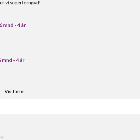
 er vi superfornøyd!
 6 mnd - 4 år
6 mnd - 4 år
Vis flere
SS