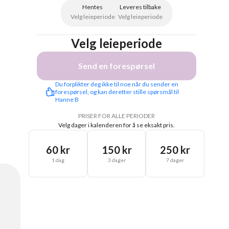
Hentes
Leveres tilbake
Velg leieperiode
Velg leieperiode
Velg leieperiode
Send en forespørsel
Du forplikter deg ikke til noe når du sender en 
forespørsel, og kan deretter stille spørsmål til 
Hanne B
PRISER FOR ALLE PERIODER
Velg dager i kalenderen for å se eksakt pris.
60 kr
150 kr
250 kr
1 dag
3 dager
7 dager