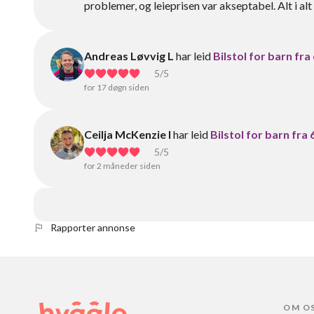
problemer, og leieprisen var akseptabel. Alt i alt
Andreas Løvvig L
har leid
Bilstol for barn fra
5
/5
for 17 døgn siden
Ceilja McKenzie I
har leid
Bilstol for barn fra 
5
/5
for 2 måneder siden
Rapporter annonse
OM O