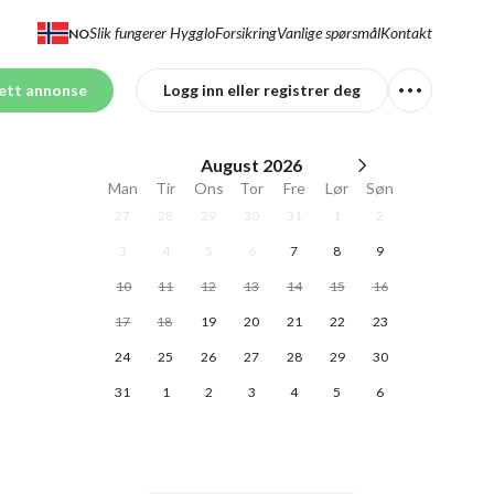
Slik fungerer Hygglo
Forsikring
Vanlige spørsmål
Kontakt
NO
ett annonse
Logg inn eller registrer deg
August
2026
Man
Tir
Ons
Tor
Fre
Lør
Søn
27
28
29
30
31
1
2
3
4
5
6
7
8
9
10
11
12
13
14
15
16
17
18
19
20
21
22
23
24
25
26
27
28
29
30
31
1
2
3
4
5
6