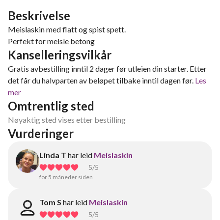
Beskrivelse
Meislaskin med flatt og spist spett.
Perfekt for meisle betong
Kanselleringsvilkår
Gratis avbestilling inntil 2 dager før utleien din starter. Etter
det får du halvparten av beløpet tilbake inntil dagen før.
Les
mer
Omtrentlig sted
Nøyaktig sted vises etter bestilling
Vurderinger
Linda T
har leid
Meislaskin
5
/5
for 5 måneder siden
Tom S
har leid
Meislaskin
5
/5