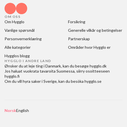
OM OSS
Om Hygglo
Forsikring
Vanlige spørsmål
Generelle vilkår og betingelser
Personvernerklæring
Partnerskap
Alle kategorier
Områder hvor Hygglo er
Hygglos blogg
HYGGLO I ANDRE LAND
Ønsker du at
leje ting i Danmark
, kan du besøge
hygglo.dk
Jos haluat
vuokrata tavaroita Suomessa
, siirry osoitteeseen
hygglo.fi
Om du vill
hyra saker i Sverige
, kan du besöka
hygglo.se
Norsk
English