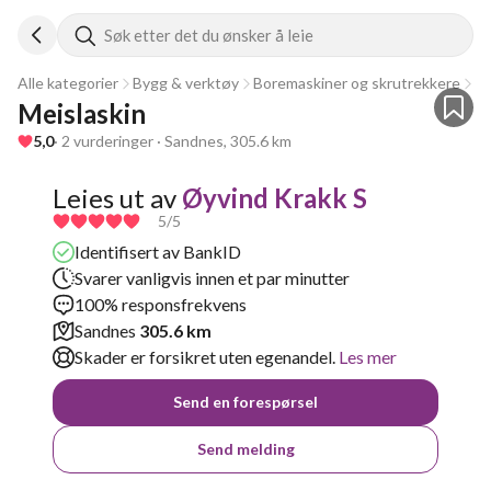
Søk etter det du ønsker å leie
Alle kategorier
Bygg & verktøy
Boremaskiner og skrutrekkere
M
Meislaskin
5,0
· 2 vurderinger · Sandnes, 305.6 km
Leies ut av
Øyvind Krakk S
5
/5
Identifisert av BankID
Svarer vanligvis innen et par minutter
100% responsfrekvens
Sandnes
305.6 km
Skader er forsikret uten egenandel.
Les mer
Send en forespørsel
Send melding