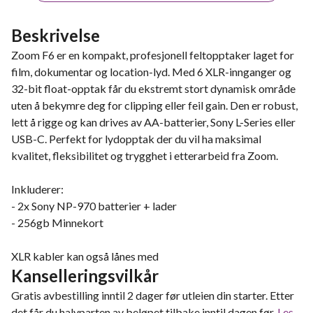
Beskrivelse
Zoom F6 er en kompakt, profesjonell feltopptaker laget for
film, dokumentar og location-lyd. Med 6 XLR-innganger og
32-bit float-opptak får du ekstremt stort dynamisk område
uten å bekymre deg for clipping eller feil gain. Den er robust,
lett å rigge og kan drives av AA-batterier, Sony L-Series eller
USB-C. Perfekt for lydopptak der du vil ha maksimal
kvalitet, fleksibilitet og trygghet i etterarbeid fra Zoom.
Inkluderer:
- 2x Sony NP-970 batterier + lader
- 256gb Minnekort
XLR kabler kan også lånes med
Kanselleringsvilkår
Gratis avbestilling inntil 2 dager før utleien din starter. Etter
det får du halvparten av beløpet tilbake inntil dagen før.
Les