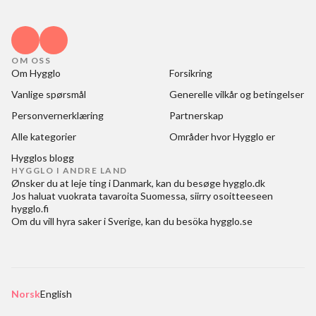
OM OSS
Om Hygglo
Forsikring
Vanlige spørsmål
Generelle vilkår og betingelser
Personvernerklæring
Partnerskap
Alle kategorier
Områder hvor Hygglo er
Hygglos blogg
HYGGLO I ANDRE LAND
Ønsker du at
leje ting i Danmark
, kan du besøge
hygglo.dk
Jos haluat
vuokrata tavaroita Suomessa
, siirry osoitteeseen
hygglo.fi
Om du vill
hyra saker i Sverige
, kan du besöka
hygglo.se
Norsk
English