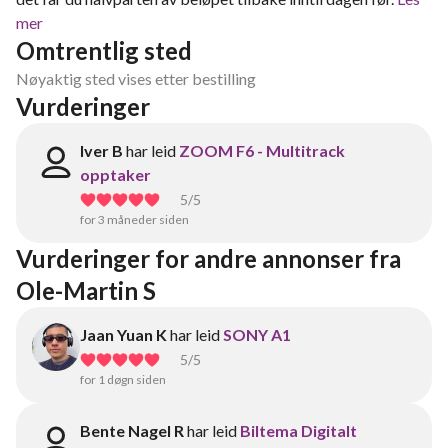
mer
Omtrentlig sted
Nøyaktig sted vises etter bestilling
Vurderinger
Iver B
har leid
ZOOM F6 - Multitrack
opptaker
5
/5
for 3 måneder siden
Vurderinger for andre annonser fra 
Ole-Martin S
Jaan Yuan K
har leid
SONY A1
5
/5
for 1 døgn siden
Bente Nagel R
har leid
Biltema Digitalt