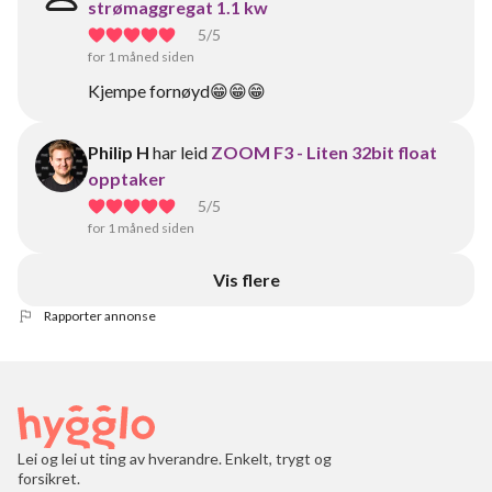
strømaggregat 1.1 kw
5
/5
for 1 måned siden
Kjempe fornøyd😁😁😁
Philip H
har leid
ZOOM F3 - Liten 32bit float
opptaker
5
/5
for 1 måned siden
Vis flere
Rapporter annonse
Lei og lei ut ting av hverandre. Enkelt, trygt og
forsikret.