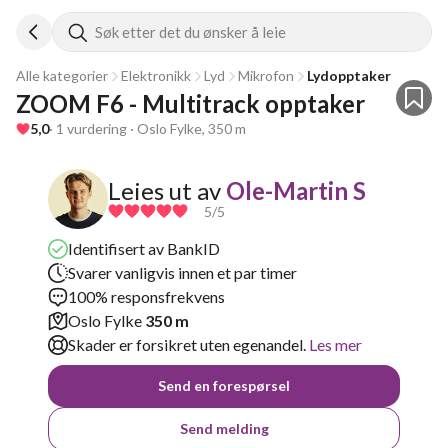
Søk etter det du ønsker å leie
Alle kategorier
Elektronikk
Lyd
Mikrofon
Lydopptaker
ZOOM F6 - Multitrack opptaker
5,0
· 1 vurdering · Oslo Fylke, 350 m
Leies ut av
Ole-Martin S
5
/5
Identifisert av BankID
Svarer vanligvis innen et par timer
100% responsfrekvens
Oslo Fylke
350 m
Skader er forsikret uten egenandel.
Les mer
Send en forespørsel
Send melding