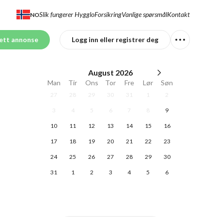
Slik fungerer Hygglo
Forsikring
Vanlige spørsmål
Kontakt
NO
ett annonse
Logg inn eller registrer deg
August
2026
Man
Tir
Ons
Tor
Fre
Lør
Søn
27
28
29
30
31
1
2
3
4
5
6
7
8
9
10
11
12
13
14
15
16
17
18
19
20
21
22
23
24
25
26
27
28
29
30
31
1
2
3
4
5
6