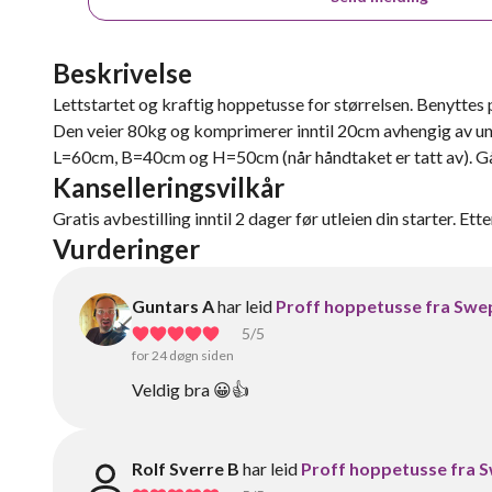
Beskrivelse
Lettstartet og kraftig hoppetusse for størrelsen. Benyttes
Den veier 80kg og komprimerer inntil 20cm avhengig av unde
L=60cm, B=40cm og H=50cm (når håndtaket er tatt av). Går f
Kanselleringsvilkår
Gratis avbestilling inntil 2 dager før utleien din starter. Ett
Vurderinger
Guntars A
har leid
Proff hoppetusse fra Swe
5
/5
for 24 døgn siden
Veldig bra 😀👍
Rolf Sverre B
har leid
Proff hoppetusse fra 