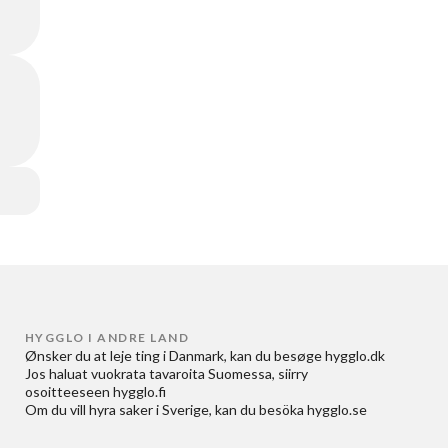
HYGGLO I ANDRE LAND
Ønsker du at
leje ting i Danmark
, kan du besøge
hygglo.dk
Jos haluat
vuokrata tavaroita Suomessa
, siirry
osoitteeseen
hygglo.fi
Om du vill
hyra saker i Sverige
, kan du besöka
hygglo.se