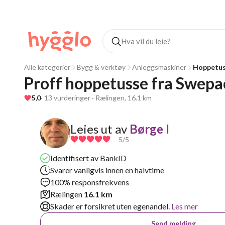
Alle kategorier
Bygg & verktøy
Anleggsmaskiner
Hoppetu
Proff hoppetusse fra Swepa
5,0
· 13 vurderinger · Rælingen, 16.1 km
Leies ut av
Børge I
5
/5
Identifisert av BankID
Svarer vanligvis innen en halvtime
100% responsfrekvens
Rælingen
16.1 km
Skader er forsikret uten egenandel.
Les mer
Send melding