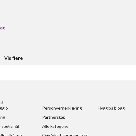
pac
Vis flere
SS
gglo
Personvernerklæring
Hygglos blogg
ing
Partnerskap
e spørsmål
Alle kategorier
le vilkår og 
Områder hvor Hygglo er