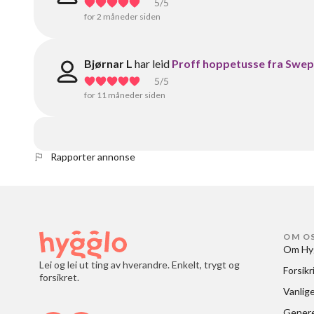
5
/5
for 2 måneder siden
Bjørnar L
har leid
Proff hoppetusse fra Swe
5
/5
for 11 måneder siden
Rapporter annonse
OM O
Om Hy
Lei og lei ut ting av hverandre. Enkelt, trygt og
Forsikr
forsikret.
Vanlig
Generel