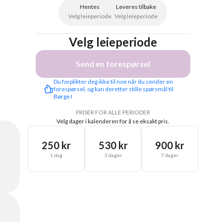
Hentes
Leveres tilbake
Velg leieperiode
Velg leieperiode
Velg leieperiode
Send en forespørsel
Du forplikter deg ikke til noe når du sender en 
forespørsel, og kan deretter stille spørsmål til 
Børge I
PRISER FOR ALLE PERIODER
Velg dager i kalenderen for å se eksakt pris.
250 kr
530 kr
900 kr
1 dag
3 dager
7 dager