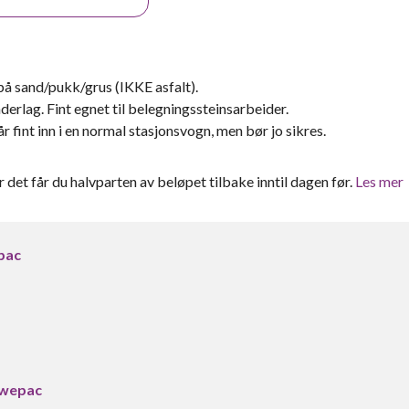
 på sand/pukk/grus (IKKE asfalt).
rlag. Fint egnet til belegningssteinsarbeider.
int inn i en normal stasjonsvogn, men bør jo sikres.
er det får du halvparten av beløpet tilbake inntil dagen før.
Les mer
pac
Swepac