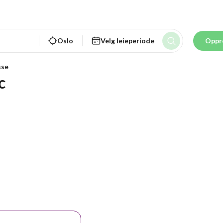
Oslo
Velg leieperiode
Oppr
sse
c