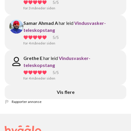
5
/5
for 3 måneder siden
Samar Ahmad A
har leid
Vindusvasker-
teleskopstang
5
/5
for 4 måneder siden
Grethe E
har leid
Vindusvasker-
teleskopstang
5
/5
for 4 måneder siden
Vis flere
Rapporter annonse