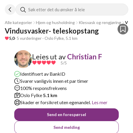
Søk etter det du ønsker å leie
Alle kategorier
Hjem og husholdning
Klesvask og rengjøring
Vin
Vindusvasker- teleskopstang 
5,0
· 5 vurderinger · Oslo Fylke, 5.1 km
Leies ut av
Christian F
5
/5
Identifisert av BankID
Svarer vanligvis innen et par timer
100% responsfrekvens
Oslo Fylke
5.1 km
Skader er forsikret uten egenandel.
Les mer
Send en forespørsel
Send melding