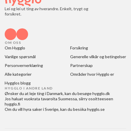
Lei og lei ut ting av hverandre. Enkelt, trygt og
forsikret.
OM OSS
Om Hygglo
Forsikring
Vanlige spørsmål
Generelle vilkår og betingelser
Personvernerklæring
Partnerskap
Alle kategorier
Områder hvor Hygglo er
Hygglos blogg
HYGGLO I ANDRE LAND
Ønsker du at
leje ting i Danmark
, kan du besøge
hygglo.dk
Jos haluat
vuokrata tavaroita Suomessa
, siirry osoitteeseen
hygglo.fi
Om du vill
hyra saker i Sverige
, kan du besöka
hygglo.se