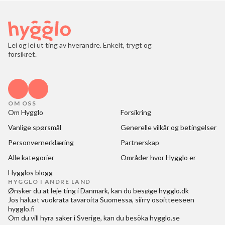
Lei og lei ut ting av hverandre. Enkelt, trygt og
forsikret.
OM OSS
Om Hygglo
Forsikring
Vanlige spørsmål
Generelle vilkår og betingelser
Personvernerklæring
Partnerskap
Alle kategorier
Områder hvor Hygglo er
Hygglos blogg
HYGGLO I ANDRE LAND
Ønsker du at
leje ting i Danmark
, kan du besøge
hygglo.dk
Jos haluat
vuokrata tavaroita Suomessa
, siirry osoitteeseen
hygglo.fi
Om du vill
hyra saker i Sverige
, kan du besöka
hygglo.se