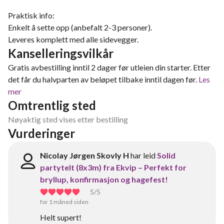
Praktisk info:
Enkelt å sette opp (anbefalt 2-3 personer).
Leveres komplett med alle sidevegger.
Kanselleringsvilkår
Gratis avbestilling inntil 2 dager før utleien din starter. Etter
det får du halvparten av beløpet tilbake inntil dagen før.
Les
mer
Omtrentlig sted
Nøyaktig sted vises etter bestilling
Vurderinger
Nicolay Jørgen Skovly H
har leid
Solid
partytelt (8x3m) fra Ekvip – Perfekt for
bryllup, konfirmasjon og hagefest!
5
/5
for 1 måned siden
Helt supert!