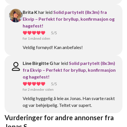
Brita K
har leid
Solid partytelt (8x3m) fra
Ekvip – Perfekt for bryllup, konfirmasjon og
hagefest!
5
/5
for 1 måned siden
Veldig fornøyd! Kan anbefales!
Line Birgitte G
har leid
Solid partytelt (8x3m)
fra Ekvip – Perfekt for bryllup, konfirmasjon
og hagefest!
5
/5
for 2 måneder siden
Veldig hyggelig å leie ax Jonas. Han svarte raskt
og var behjelpelig. Teltet var supert.
Vurderinger for andre annonser fra 
Jonas S