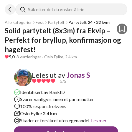
Søk etter det du ønsker å leie
Alle kategorier
Fest
Partytelt
Partytelt 24 - 32 kvm
Solid partytelt (8x3m) fra Ekvip – 
Perfekt for bryllup, konfirmasjon og 
hagefest!
5,0
· 3 vurderinger · Oslo Fylke, 2.4 km
Leies ut av
Jonas S
5
/5
Identifisert av BankID
Svarer vanligvis innen et par minutter
100% responsfrekvens
Oslo Fylke
2.4 km
Skader er forsikret uten egenandel.
Les mer