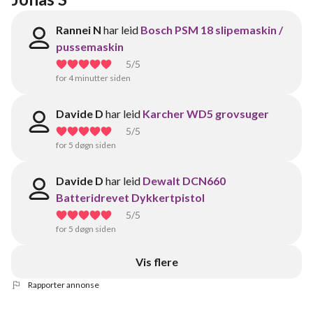
Rannei N
har leid
Bosch PSM 18 slipemaskin /
pussemaskin
5
/5
for 4 minutter siden
Davide D
har leid
Karcher WD5 grovsuger
5
/5
for 5 døgn siden
Davide D
har leid
Dewalt DCN660
Batteridrevet Dykkertpistol
5
/5
for 5 døgn siden
Vis flere
Rapporter annonse