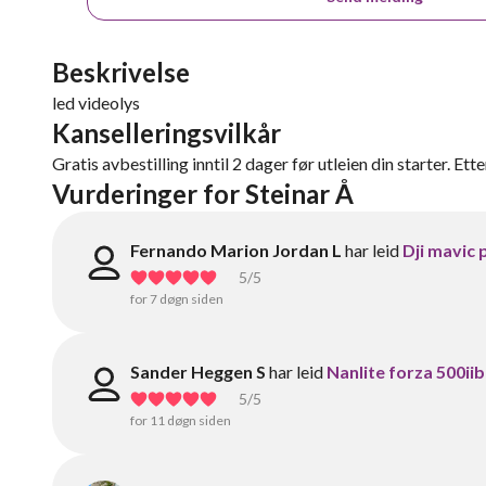
Beskrivelse
led videolys
Kanselleringsvilkår
Gratis avbestilling inntil 2 dager før utleien din starter. Ett
Vurderinger for Steinar Å
Fernando Marion Jordan L
har leid
Dji mavic 
5
/5
for 7 døgn siden
Sander Heggen S
har leid
Nanlite forza 500iib
5
/5
for 11 døgn siden