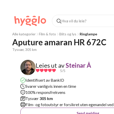
Alle kategorier
Film & foto
Blits og lys
Ringlampe
Aputure amaran HR 672C
Tysvær, 305 km
Leies ut av
Steinar Å
5
/5
Identifisert av BankID
Svarer vanligvis innen en time
100% responsfrekvens
Tysvær
305 km
Film- og fotoutstyr er forsikret uten egenandel ved
Send melding