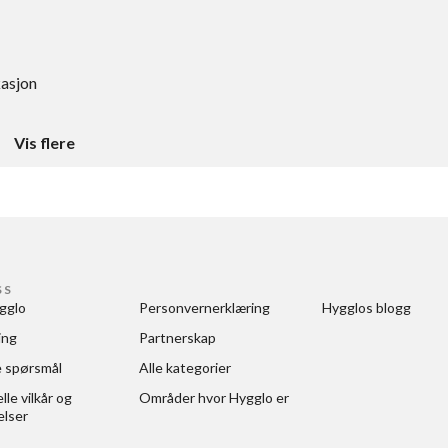
kasjon
Vis flere
SS
gglo
Personvernerklæring
Hygglos blogg
ing
Partnerskap
e spørsmål
Alle kategorier
le vilkår og 
Områder hvor Hygglo er
elser