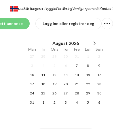
Slik fungerer Hygglo
Forsikring
Vanlige spørsmål
Kontakt
NO
ett annonse
Logg inn eller registrer deg
August
2026
Man
Tir
Ons
Tor
Fre
Lør
Søn
27
28
29
30
31
1
2
3
4
5
6
7
8
9
10
11
12
13
14
15
16
17
18
19
20
21
22
23
24
25
26
27
28
29
30
31
1
2
3
4
5
6