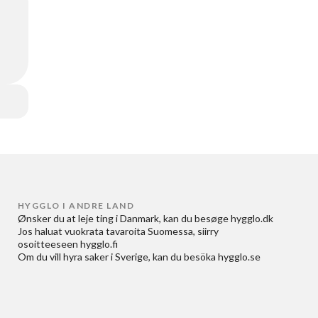
HYGGLO I ANDRE LAND
Ønsker du at
leje ting i Danmark
, kan du besøge
hygglo.dk
Jos haluat
vuokrata tavaroita Suomessa
, siirry
osoitteeseen
hygglo.fi
Om du vill
hyra saker i Sverige
, kan du besöka
hygglo.se