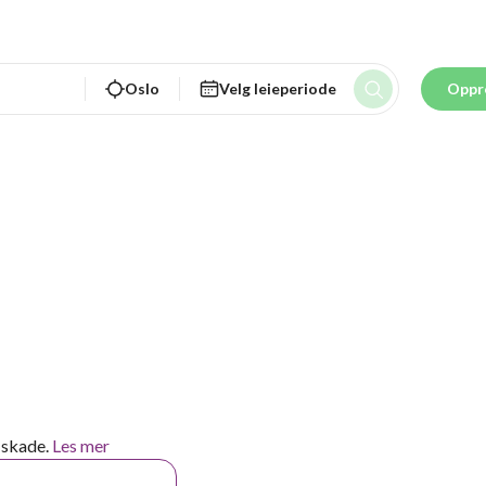
Oslo
Velg leieperiode
Oppr
 skade.
Les mer