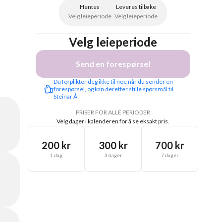
Hentes
Leveres tilbake
Velg leieperiode
Velg leieperiode
Velg leieperiode
Send en forespørsel
Du forplikter deg ikke til noe når du sender en 
forespørsel, og kan deretter stille spørsmål til 
Steinar Å
PRISER FOR ALLE PERIODER
Velg dager i kalenderen for å se eksakt pris.
200 kr
300 kr
700 kr
1 dag
3 dager
7 dager