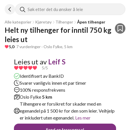
Søk etter det du ønsker å leie
Alle kategorier
Kjøretøy
Tilhenger
Åpen tilhenger
Helt ny tilhenger for inntil 750 kg 
leies ut
5,0
· 7 vurderinger · Oslo Fylke, 5 km
Leies ut av
Leif S
5
/5
Identifisert av BankID
Svarer vanligvis innen et par timer
100% responsfrekvens
Oslo Fylke
5 km
Tilhengere er forsikret for skader med en
egenandel på 1 500 kr for den som leier. Veihjelp
er inkludert uten egenandel.
Les mer
Send en forespørsel