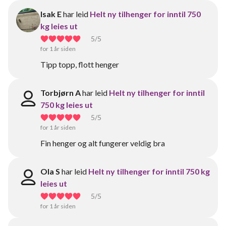
Isak E
har leid
Helt ny tilhenger for inntil 750
kg leies ut
5
/5
for 1 år siden
Tipp topp, flott henger
Torbjørn A
har leid
Helt ny tilhenger for inntil
750 kg leies ut
5
/5
for 1 år siden
Fin henger og alt fungerer veldig bra
Ola S
har leid
Helt ny tilhenger for inntil 750 kg
leies ut
5
/5
for 1 år siden