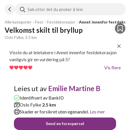
Søk etter det du ønsker å leie
Alle kategorier
Fest
Festdekorasjon
Annet innenfor festdekor
Velkomst skilt til bryllup 
Oslo Fylke, 2.5 km
Visste du at leietakere i Annet innenfor festdekorasjon
vanligvis gir en vurdering på 5?
Vis flere
Leies ut av
Emilie Martine B
Identifisert av BankID
Oslo Fylke
2.5 km
Skader er forsikret uten egenandel.
Les mer
Send en forespørsel