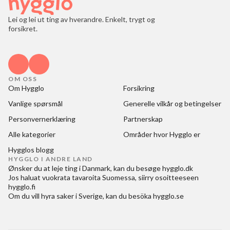
Lei og lei ut ting av hverandre. Enkelt, trygt og
forsikret.
OM OSS
Om Hygglo
Forsikring
Vanlige spørsmål
Generelle vilkår og betingelser
Personvernerklæring
Partnerskap
Alle kategorier
Områder hvor Hygglo er
Hygglos blogg
HYGGLO I ANDRE LAND
Ønsker du at
leje ting i Danmark
, kan du besøge
hygglo.dk
Jos haluat
vuokrata tavaroita Suomessa
, siirry osoitteeseen
hygglo.fi
Om du vill
hyra saker i Sverige
, kan du besöka
hygglo.se