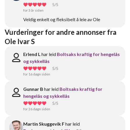
5
/5
for 3 år siden
Veldig enkelt og fleksibelt å leie av Ole
Vurderinger for andre annonser fra 
Ole Ivar S
Erlend L
har leid
Boltsaks kraftig for hengelås
og sykkellås
5
/5
for 16 døgn siden
Gunnar B
har leid
Boltsaks kraftig for
hengelås og sykkellås
5
/5
for 26 døgn siden
Martin Skuggevik F
har leid