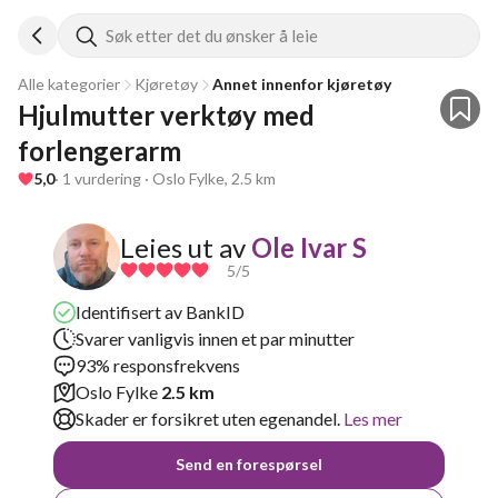
Søk etter det du ønsker å leie
Alle kategorier
Kjøretøy
Annet innenfor kjøretøy
Hjulmutter verktøy med 
forlengerarm
5,0
· 1 vurdering · Oslo Fylke, 2.5 km
Leies ut av
Ole Ivar S
5
/5
Identifisert av BankID
Svarer vanligvis innen et par minutter
93% responsfrekvens
Oslo Fylke
2.5 km
Skader er forsikret uten egenandel.
Les mer
Send en forespørsel