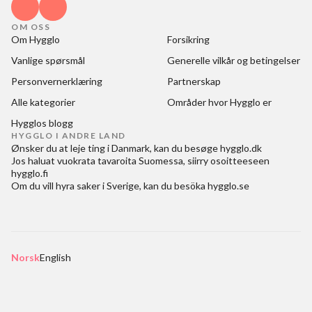
OM OSS
Om Hygglo
Forsikring
Vanlige spørsmål
Generelle vilkår og betingelser
Personvernerklæring
Partnerskap
Alle kategorier
Områder hvor Hygglo er
Hygglos blogg
HYGGLO I ANDRE LAND
Ønsker du at
leje ting i Danmark
, kan du besøge
hygglo.dk
Jos haluat
vuokrata tavaroita Suomessa
, siirry osoitteeseen
hygglo.fi
Om du vill
hyra saker i Sverige
, kan du besöka
hygglo.se
Norsk
English