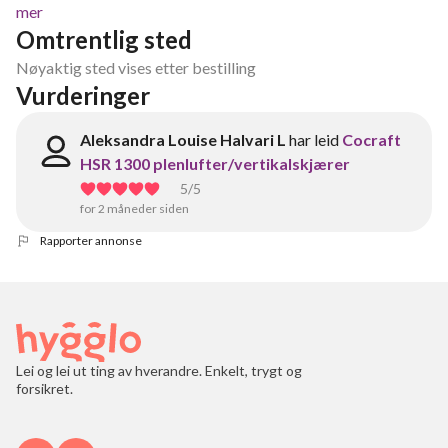
mer
Omtrentlig sted
Nøyaktig sted vises etter bestilling
Vurderinger
Aleksandra Louise Halvari L
har leid
Cocraft
HSR 1300 plenlufter/vertikalskjærer
5
/5
for 2 måneder siden
Rapporter annonse
Lei og lei ut ting av hverandre. Enkelt, trygt og
forsikret.