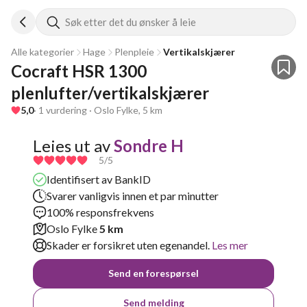
Søk etter det du ønsker å leie
Alle kategorier
Hage
Plenpleie
Vertikalskjærer
Cocraft HSR 1300 
plenlufter/vertikalskjærer 
5,0
· 1 vurdering · Oslo Fylke, 5 km
Leies ut av
Sondre H
5
/5
Identifisert av BankID
Svarer vanligvis innen et par minutter
100% responsfrekvens
Oslo Fylke
5 km
Skader er forsikret uten egenandel.
Les mer
Send en forespørsel
Send melding