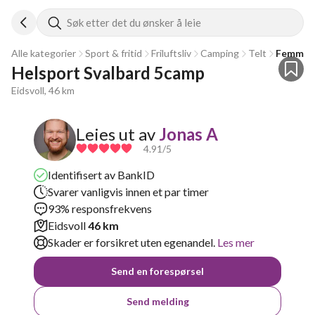
Søk etter det du ønsker å leie
Alle kategorier
Sport & fritid
Friluftsliv
Camping
Telt
Femman
Helsport Svalbard 5camp 
Eidsvoll, 46 km
Leies ut av
Jonas A
4.91
/5
Identifisert av BankID
Svarer vanligvis innen et par timer
93% responsfrekvens
Eidsvoll
46 km
Skader er forsikret uten egenandel.
Les mer
Send en forespørsel
Send melding