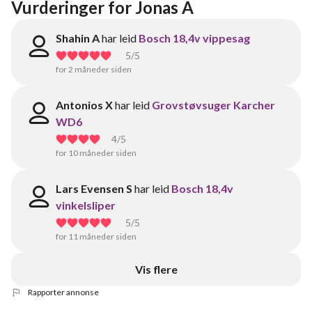
Vurderinger for Jonas A
Shahin A
har leid
Bosch 18,4v vippesag
5
/5
for 2 måneder siden
Antonios X
har leid
Grovstøvsuger Karcher
WD6
4
/5
for 10 måneder siden
Lars Evensen S
har leid
Bosch 18,4v
vinkelsliper
5
/5
for 11 måneder siden
Vis flere
Rapporter annonse