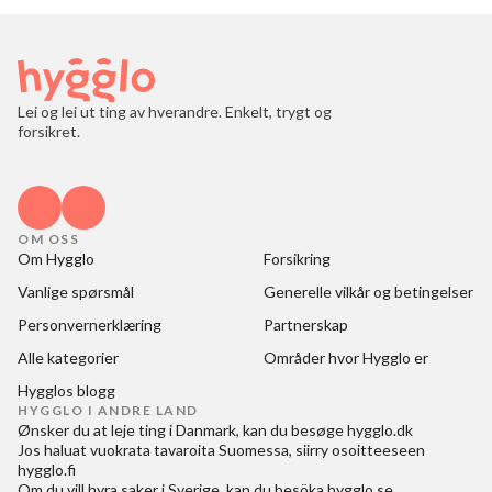
Lei og lei ut ting av hverandre. Enkelt, trygt og
forsikret.
OM OSS
Om Hygglo
Forsikring
Vanlige spørsmål
Generelle vilkår og betingelser
Personvernerklæring
Partnerskap
Alle kategorier
Områder hvor Hygglo er
Hygglos blogg
HYGGLO I ANDRE LAND
Ønsker du at
leje ting i Danmark
, kan du besøge
hygglo.dk
Jos haluat
vuokrata tavaroita Suomessa
, siirry osoitteeseen
hygglo.fi
Om du vill
hyra saker i Sverige
, kan du besöka
hygglo.se