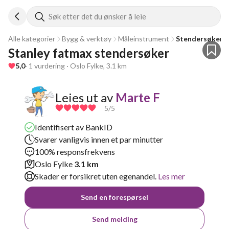
Søk etter det du ønsker å leie
Alle kategorier
Bygg & verktøy
Måleinstrument
Stendersøker
Stanley fatmax stendersøker
5,0
· 1 vurdering · Oslo Fylke, 3.1 km
Leies ut av
Marte F
5
/5
Identifisert av BankID
Svarer vanligvis innen et par minutter
100% responsfrekvens
Oslo Fylke
3.1 km
Skader er forsikret uten egenandel.
Les mer
Send en forespørsel
Send melding