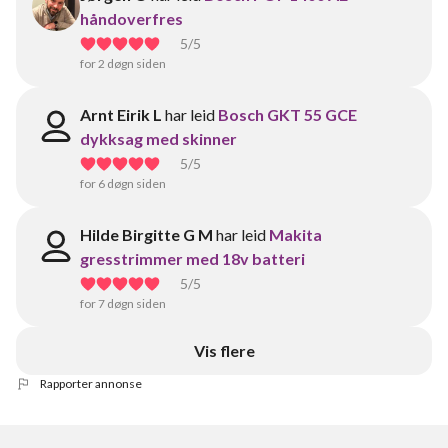
håndoverfres
5
/5
for 2 døgn siden
Arnt Eirik L
har leid
Bosch GKT 55 GCE
dykksag med skinner
5
/5
for 6 døgn siden
Hilde Birgitte G M
har leid
Makita
gresstrimmer med 18v batteri
5
/5
for 7 døgn siden
Vis flere
Rapporter annonse