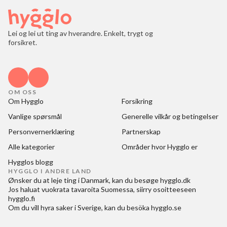
Lei og lei ut ting av hverandre. Enkelt, trygt og
forsikret.
OM OSS
Om Hygglo
Forsikring
Vanlige spørsmål
Generelle vilkår og betingelser
Personvernerklæring
Partnerskap
Alle kategorier
Områder hvor Hygglo er
Hygglos blogg
HYGGLO I ANDRE LAND
Ønsker du at
leje ting i Danmark
, kan du besøge
hygglo.dk
Jos haluat
vuokrata tavaroita Suomessa
, siirry osoitteeseen
hygglo.fi
Om du vill
hyra saker i Sverige
, kan du besöka
hygglo.se