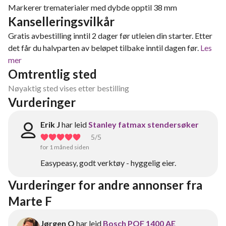
Markerer trematerialer med dybde opptil 38 mm
Kanselleringsvilkår
Gratis avbestilling inntil 2 dager før utleien din starter. Etter
det får du halvparten av beløpet tilbake inntil dagen før.
Les
mer
Omtrentlig sted
Nøyaktig sted vises etter bestilling
Vurderinger
Erik J
har leid
Stanley fatmax stendersøker
5
/5
for 1 måned siden
Easypeasy, godt verktøy - hyggelig eier.
Vurderinger for andre annonser fra 
Marte F
Jørgen O
har leid
Bosch POF 1400 AE