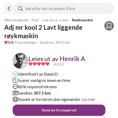
Søk etter det du ønsker å leie
Alle kategorier
Fest
Lyd, lys & scene
Røykmaskin
Adj mr kool 2 Lavt liggende 
røykmaskin 
5,0
· 4 vurderinger · Sandnes, 307.5 km
Leies ut av
Henrik A
4.93
/5
Identifisert av BankID
Svarer vanligvis innen en time
86% responsfrekvens
Sandnes
307.5 km
Skader er forsikret uten egenandel.
Les mer
Send en forespørsel