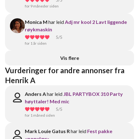
for 9 måneder siden
Monica M
har leid
Adj mr kool 2 Lavt liggende
røykmaskin
5
/5
for 1 år siden
Vis flere
Vurderinger for andre annonser fra 
Henrik A
Anders A
har leid
JBL PARTYBOX 310 Party
høyttaler! Med mic
5
/5
for 1 måned siden
Mark Louie Gatus R
har leid
Fest pakke
«populær»