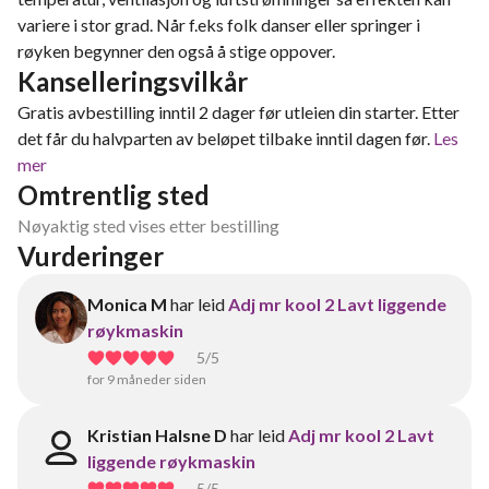
variere i stor grad. Når f.eks folk danser eller springer i
røyken begynner den også å stige oppover.
Kanselleringsvilkår
Gratis avbestilling inntil 2 dager før utleien din starter. Etter
det får du halvparten av beløpet tilbake inntil dagen før.
Les
mer
Omtrentlig sted
Nøyaktig sted vises etter bestilling
Vurderinger
Monica M
har leid
Adj mr kool 2 Lavt liggende
røykmaskin
5
/5
for 9 måneder siden
Kristian Halsne D
har leid
Adj mr kool 2 Lavt
liggende røykmaskin
5
/5