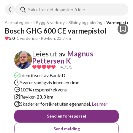
Søk etter det du ønsker å leie
Alle kategorier
Bygg & verktøy
Sliping og polering
Varmepistol
Bosch GHG 600 CE varmepistol
5,0
· 1 vurdering · Røyken, 23.3 km
Leies ut av
Magnus
Pettersen K
4.73
/5
Identifisert av BankID
Svarer vanligvis innen en time
100% responsfrekvens
Røyken
23.3 km
Skader er forsikret uten egenandel.
Les mer
Send en forespørsel
Send melding