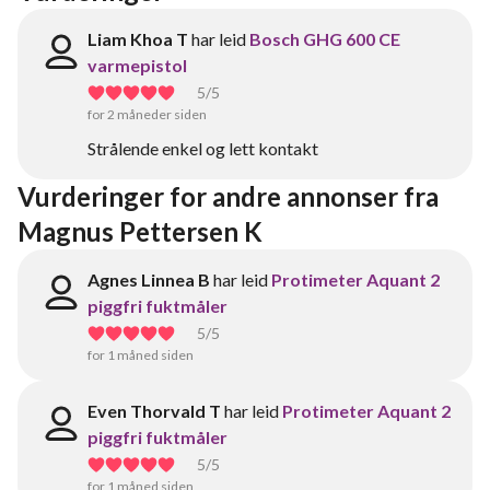
Liam Khoa T
har leid
Bosch GHG 600 CE
varmepistol
5
/5
for 2 måneder siden
Strålende enkel og lett kontakt
Vurderinger for andre annonser fra 
Magnus Pettersen K
Agnes Linnea B
har leid
Protimeter Aquant 2
piggfri fuktmåler
5
/5
for 1 måned siden
Even Thorvald T
har leid
Protimeter Aquant 2
piggfri fuktmåler
5
/5
for 1 måned siden