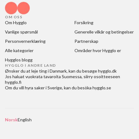
OM OSS
Om Hygglo
Forsikring
Vanlige spørsmål
Generelle vilkår og betingelser
Personvernerklæring
Partnerskap
Alle kategorier
Områder hvor Hygglo er
Hygglos blogg
HYGGLO I ANDRE LAND
Ønsker du at
leje ting i Danmark
, kan du besøge
hygglo.dk
Jos haluat
vuokrata tavaroita Suomessa
, siirry osoitteeseen
hygglo.fi
Om du vill
hyra saker i Sverige
, kan du besöka
hygglo.se
Norsk
English