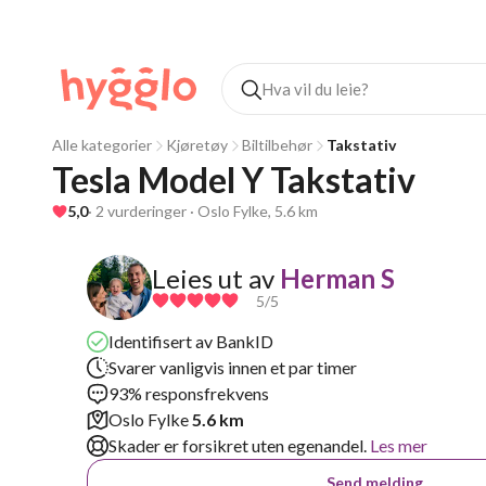
Alle kategorier
Kjøretøy
Biltilbehør
Takstativ
Tesla Model Y Takstativ
5,0
· 2 vurderinger · Oslo Fylke, 5.6 km
Leies ut av
Herman S
5
/5
Identifisert av BankID
Svarer vanligvis innen et par timer
93% responsfrekvens
Oslo Fylke
5.6 km
Skader er forsikret uten egenandel.
Les mer
Send melding