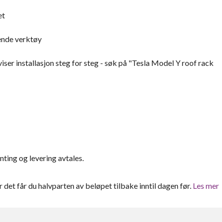
et
gende verktøy
er installasjon steg for steg - søk på "Tesla Model Y roof rack
ting og levering avtales.
er det får du halvparten av beløpet tilbake inntil dagen før.
Les mer