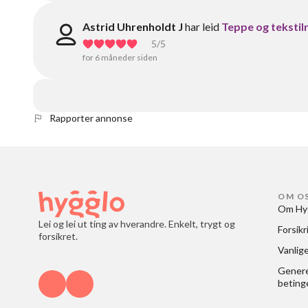
Astrid Uhrenholdt J
har leid
Teppe og tekstil
5
/5
for 6 måneder siden
Rapporter annonse
OM O
Om Hy
Lei og lei ut ting av hverandre. Enkelt, trygt og
Forsikr
forsikret.
Vanlig
Generel
beting