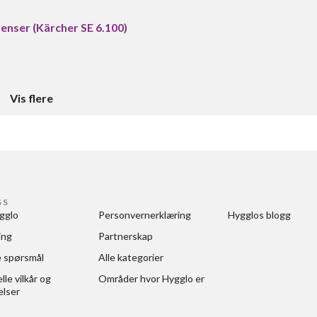
renser (Kärcher SE 6.100)
Vis flere
SS
gglo
Personvernerklæring
Hygglos blogg
ing
Partnerskap
e spørsmål
Alle kategorier
le vilkår og 
Områder hvor Hygglo er
elser