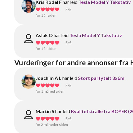
Kris Rodel F
har leid
Tesla Model Y Takstativ
5
/5
for 1 år siden
Aslak O
har leid
Tesla Model Y Takstativ
5
/5
for 1 år siden
Vurderinger for andre annonser fra
Joachim A L
har leid
Stort partytelt 3x6m
5
/5
for 1 måned siden
Martin S
har leid
Kvalitetstralle fra BOYER (2
5
/5
for 2 måneder siden