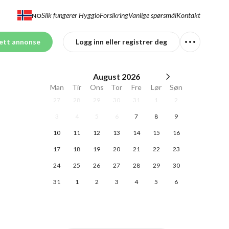
Slik fungerer Hygglo
Forsikring
Vanlige spørsmål
Kontakt
NO
ett annonse
Logg inn eller registrer deg
August
2026
Man
Tir
Ons
Tor
Fre
Lør
Søn
27
28
29
30
31
1
2
3
4
5
6
7
8
9
10
11
12
13
14
15
16
17
18
19
20
21
22
23
24
25
26
27
28
29
30
31
1
2
3
4
5
6