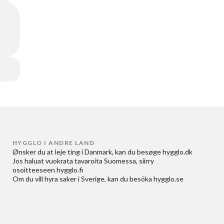
HYGGLO I ANDRE LAND
Ønsker du at
leje ting i Danmark
, kan du besøge
hygglo.dk
Jos haluat
vuokrata tavaroita Suomessa
, siirry
osoitteeseen
hygglo.fi
Om du vill
hyra saker i Sverige
, kan du besöka
hygglo.se