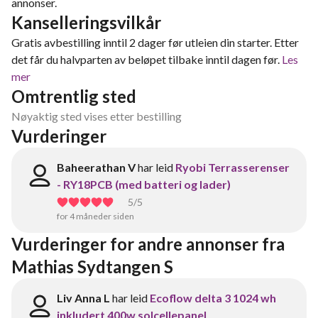
annonser.
Kanselleringsvilkår
Gratis avbestilling inntil 2 dager før utleien din starter. Etter
det får du halvparten av beløpet tilbake inntil dagen før.
Les
mer
Omtrentlig sted
Nøyaktig sted vises etter bestilling
Vurderinger
Baheerathan V
har leid
Ryobi Terrasserenser
- RY18PCB (med batteri og lader)
5
/5
for 4 måneder siden
Vurderinger for andre annonser fra 
Mathias Sydtangen S
Liv Anna L
har leid
Ecoflow delta 3 1024 wh
inkludert 400w solcellepanel