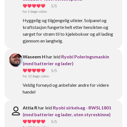
5
/5
for 2 døgn siden
Hyggelig og tilgjengelig utleier. Solpanel og
kraftstasjon fungerte helt etter hensikten og
sørget for strøm til to kjølebokser og all lading
gjennom en langhelg.
Waseem H
har leid
Ryobi Poleringsmaskin
(med batterier og lader)
5
/5
for 13 døgn siden
Veldig fornøyd og anbefaler andre for videre
handel
Attia R
har leid
Ryobi sirkelsag - RWSL1801
(med batterier og lader, uten styreskinne)
5
/5