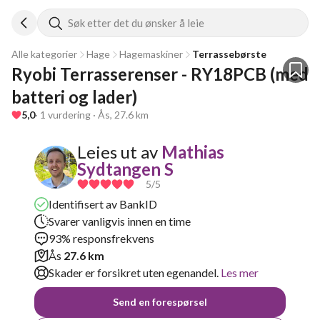
Søk etter det du ønsker å leie
Alle kategorier
Hage
Hagemaskiner
Terrassebørste
Ryobi Terrasserenser - RY18PCB (med 
batteri og lader)
5,0
· 1 vurdering · Ås, 27.6 km
Leies ut av
Mathias
Sydtangen S
5
/5
Identifisert av BankID
Svarer vanligvis innen en time
93% responsfrekvens
Ås
27.6 km
Skader er forsikret uten egenandel.
Les mer
Send en forespørsel